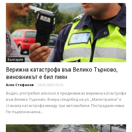
България
Верижна катастрофа във Велико Търново,
виновникът е бил пиян
Асен Стефанов
-
26.02.2024, 05:22
Водач, употребил алкохол е предизвикал верижна катастрофа
във Велико Търново. Вчера следобед на ул. „Магистрална“ е
станала катастрофа между три автомобила. Пострадали няма.
По първоначална...