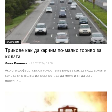
България
Трикове как да харчим по-малко гориво за
колата
Лина Иванова
-
25.02.2024, 11:50
Ако сте шофьор, със сигурност ви вълнува как да поддържате
колата си в пълна изправност, за да може и тя да ви е
полезна...