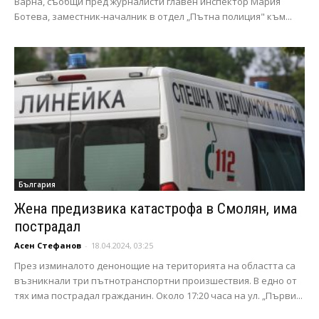
Варна, съобщи пред журналисти главен инспектор Мария
Ботева, заместник-началник в отдел „Пътна полиция" към...
България
Жена предизвика катастрофа в Смолян, има
пострадал
Асен Стефанов
-
18.04.2024, 03:25
През изминалото денонощие на територията на областта са
възникнали три пътнотранспортни произшествия. В едно от
тях има пострадал гражданин. Около 17:20 часа на ул. „Първи...