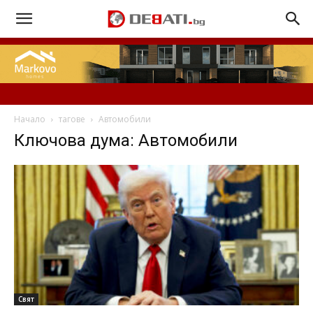
Начало
тагове
Автомобили
Ключова дума: Автомобили
Свят