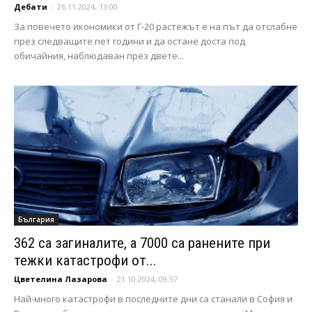
Дебати
-
26.11.2024, 13:00
За повечето икономики от Г-20 растежът е на път да отслабне
през следващите пет години и да остане доста под
обичайния, наблюдаван през двете...
България
362 са загиналите, а 7000 са ранените при
тежки катастрофи от...
Цветелина Лазарова
-
21.10.2024, 09:57
Най-много катастрофи в последните дни са станали в София и