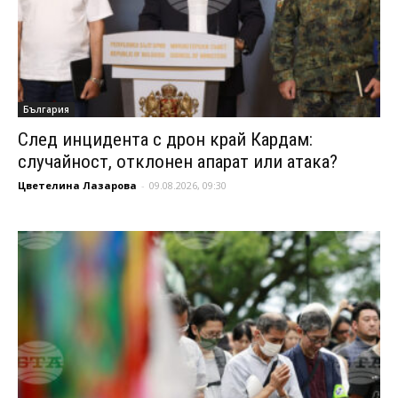
България
След инцидента с дрон край Кардам:
случайност, отклонен апарат или атака?
Цветелина Лазарова
-
09.08.2026, 09:30