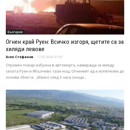
България
Огнен край Руен: Всичко изгоря, щетите са за
хиляди левове
Асен Стефанов
-
17.02.2024, 07:47
Огромен пожар избухна в автоморга, намираща се между
селата Руен и Ябълчево тази нощ. Огненият ад е изпепелил до
основи обекта. „Малко след 3 часа снощи...