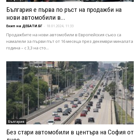
България е първа по ръст на продажби на
нови автомобили в...
Екип на ДЕБАТИ.БГ
-
18.01.2024, 11:33
Продажбите на нови автомобили в Европейския съюз са
намалели за първи път от 16 месеца през декември миналата
година – с 3,3 на сто...
България
Без стари автомобили в центъра на София от
днес