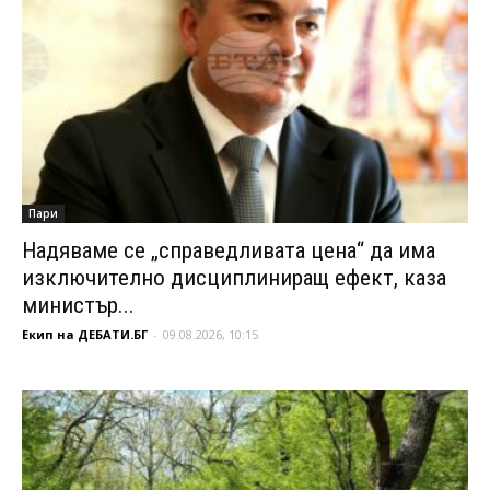
Пари
Надяваме се „справедливата цена“ да има
изключително дисциплиниращ ефект, каза
министър...
Екип на ДЕБАТИ.БГ
-
09.08.2026, 10:15