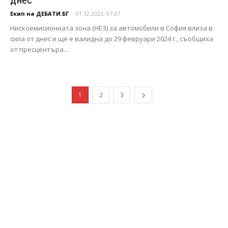
Екип на ДЕБАТИ.БГ
-
01.12.2023, 07:37
Нискоемисионната зона (НЕЗ) за автомобили в София влиза в
сила от днес и ще е валидна до 29 февруари 2024 г., съобщиха
от пресцентъра...
1
2
3