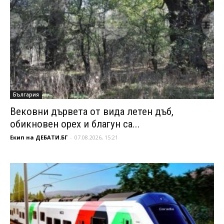
България
Вековни дървета от вида летен дъб,
обикновен орех и благун са...
Екип на ДЕБАТИ.БГ
-
07.08.2026, 15:21