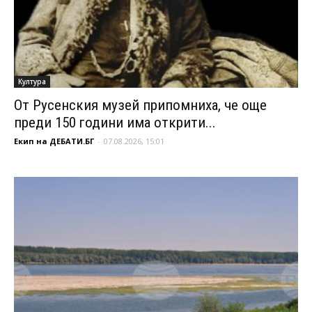
Култура
От Русенския музей припомниха, че още
преди 150 години има открити...
Екип на ДЕБАТИ.БГ
-
07.08.2026, 15:01