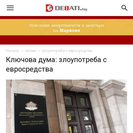
Начало
тагове
злоупотреба с евросредства
Ключова дума: злоупотреба с
евросредства