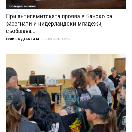
Последни новини
При антисемитската проява в Банско са
засегнати и нидерландски младежи,
съобщава...
Екип на ДЕБАТИ.БГ
-
07.08.2026, 13:05