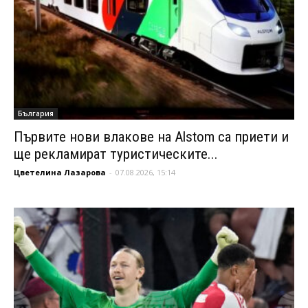
България
Първите нови влакове на Alstom са приети и
ще рекламират туристическите...
Цветелина Лазарова
-
07.08.2026, 15:14