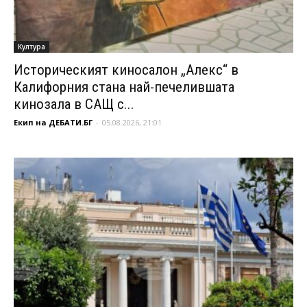
Култура
Историческият киносалон „Алекс“ в
Калифорния стана най-печелившата
кинозала в САЩ с...
Екип на ДЕБАТИ.БГ
-
05.08.2026, 21:01