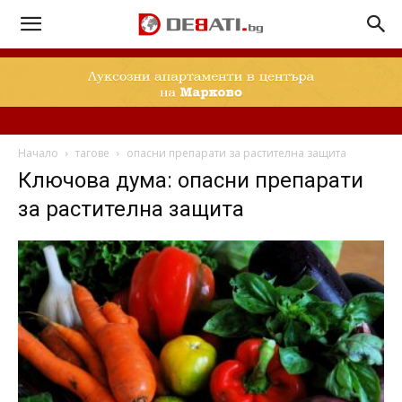
Начало
тагове
опасни препарати за растителна защита
Ключова дума: опасни препарати
за растителна защита