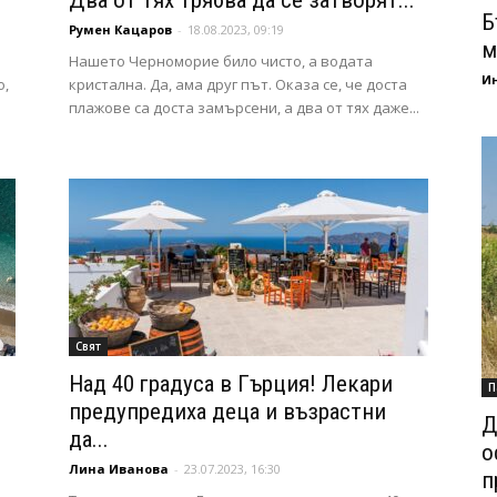
Два от тях трябва да се затворят...
Б
Румен Кацаров
-
18.08.2023, 09:19
м
Нашето Черноморие било чисто, а водата
И
о,
кристална. Да, ама друг път. Оказа се, че доста
плажове са доста замърсени, а два от тях даже...
Свят
Над 40 градуса в Гърция! Лекари
П
предупредиха деца и възрастни
Д
да...
о
Лина Иванова
-
23.07.2023, 16:30
п