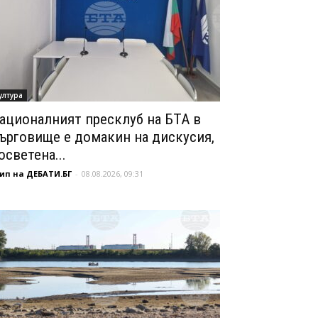
ултура
ационалният пресклуб на БТА в
ърговище е домакин на дискусия,
осветена...
ип на ДЕБАТИ.БГ
-
08.08.2026, 09:31