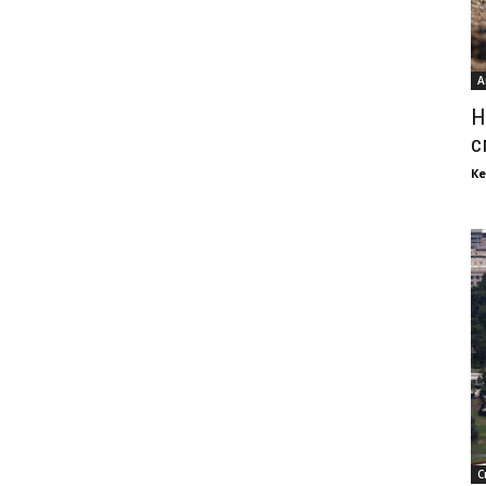
А
Н
с
Ке
С