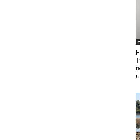
К
Н
Т
п
Ек