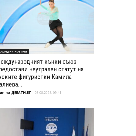
оследни новини
еждународният кънки съюз
редостави неутрален статут на
уските фигуристки Камила
алиева...
ип на ДЕБАТИ.БГ
-
08.08.2026, 09:41