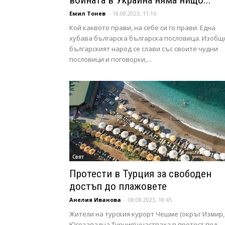
войната в Украйна няма нищо...
Емил Тонев
-
18.08.2023, 11:16
Кой каквото прави, на себе си го прави. Една
хубава българска българска пословица. Изобщ
българският народ се слави със своите чудни
пословици и поговорки,...
Свят
Протести в Турция за свободен
достъп до плажовете
Анелия Иванова
-
08.08.2023, 18:45
Жители на турския курорт Чешме (окръг Измир,
Югозападна Турция) участваха в протест под