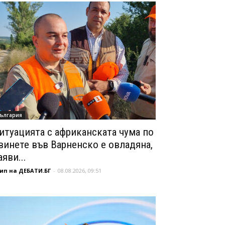
ългария
итуацията с африканската чума по
винете във Варненско е овладяна,
аяви...
ип на ДЕБАТИ.БГ
-
08.08.2026, 09:51