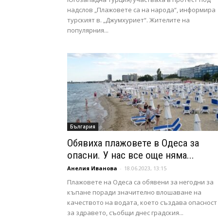
надслов „Плажовете са на народа“, информира
турският в. „Джумхуриет“. Жителите на
популярния...
България
Обявиха плажовете в Одеса за
опасни. У нас все още няма...
Анелия Иванова
-
18.06.2023, 13:15
Плажовете на Одеса са обявени за негодни за
къпане поради значително влошаване на
качеството на водата, което създава опасност
за здравето, съобщи днес градския...