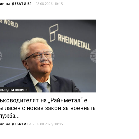
ип на ДЕБАТИ.БГ
-
08.08.2026, 10:15
оследни новини
ъководителят на „Райнметал“ е
ъгласен с новия закон за военната
лужба...
ип на ДЕБАТИ.БГ
-
08.08.2026, 10:05