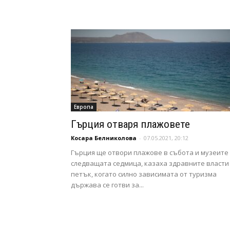
Европа
Гърция отваря плажовете
Косара Белниколова
-
07.05.2021, 20:12
Гърция ще отвори плажове в събота и музеите
следващата седмица, казаха здравните власти
петък, когато силно зависимата от туризма
държава се готви за...