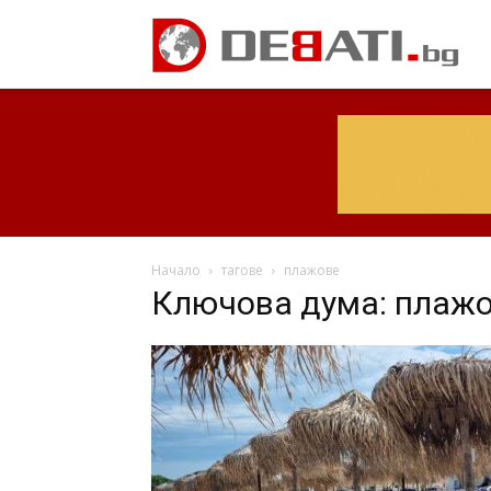
Начало
тагове
плажове
Ключова дума: плаж