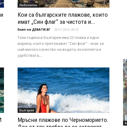
Любопитно
ни
Кои са българските плажове, които
имат „Син флаг“ за чистота и...
Екип на ДЕБАТИ.БГ
-
28.07.2024, 08:32
Тази година в България има 22 плажа и една
марина, които притежават "Син флаг" - знак за
най-високо качество на водата, екологията и
удобствата,...
България
И
Мръсни плажове по Черноморието.
А