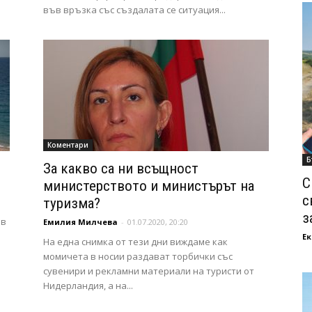
във връзка със създалата се ситуация...
Коментари
Б
За какво са ни всъщност
С
министерството и министърът на
с
туризма?
з
 в
Емилия Милчева
-
01.07.2020, 20:20
Ек
На една снимка от тези дни виждаме как
момичета в носии раздават торбички със
сувенири и рекламни материали на туристи от
Нидерландия, а на...