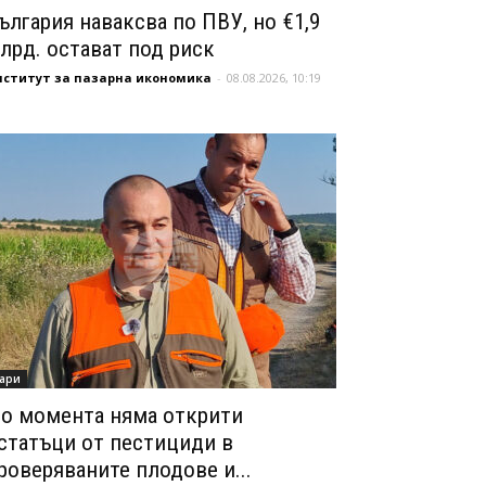
ългария наваксва по ПВУ, но €1,9
лрд. остават под риск
нститут за пазарна икономика
-
08.08.2026, 10:19
ари
о момента няма открити
статъци от пестициди в
роверяваните плодове и...