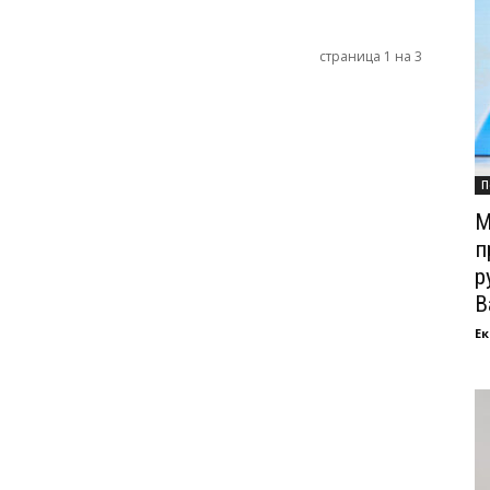
страница 1 на 3
П
М
п
р
В
Ек