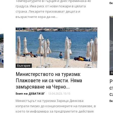
Температурите в Гърция и днес преминаха 40
Ек
градуса. Има риск от нови пожари в цялата
страна. Лекарите призовават децата и
възрастните хора да не...
България
Министерството на туризма:
П
Плажовете ни са чисти. Няма
Р
замърсяване на Черно...
с
с
Екип на ДЕБАТИ.БГ
-
13.06.2023, 15:15
Министърът на туризма Зарица Динкова
Ек
изпрати писмо до концесионерите на плажове, в
което ги информира за предприетите действия