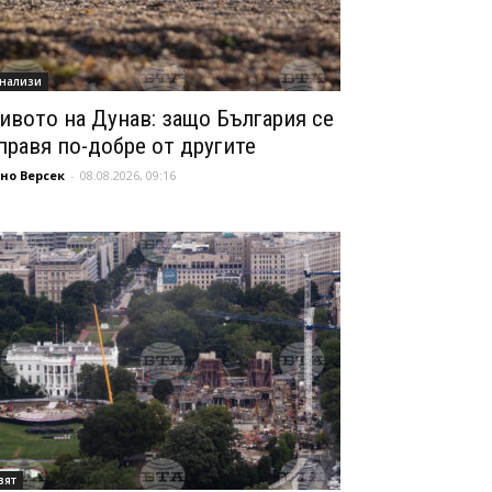
нализи
ивото на Дунав: защо България се
правя по-добре от другите
но Версек
-
08.08.2026, 09:16
вят