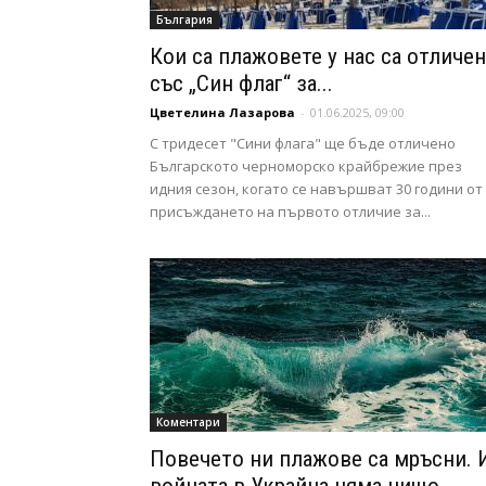
България
Кои са плажовете у нас са отличе
със „Син флаг“ за...
Цветелина Лазарова
-
01.06.2025, 09:00
С тридесет "Сини флага" ще бъде отличено
Българското черноморско крайбрежие през
идния сезон, когато се навършват 30 години от
присъждането на първото отличие за...
Коментари
Повечето ни плажове са мръсни. 