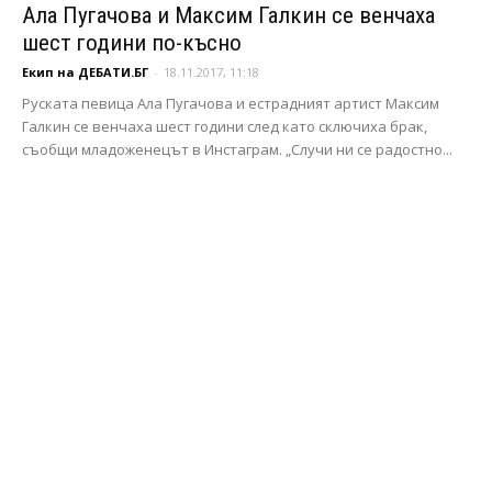
Ала Пугачова и Максим Галкин се венчаха
шест години по-късно
Екип на ДЕБАТИ.БГ
-
18.11.2017, 11:18
Руската певица Ала Пугачова и естрадният артист Максим
Галкин се венчаха шест години след като сключиха брак,
съобщи младоженецът в Инстаграм. „Случи ни се радостно...