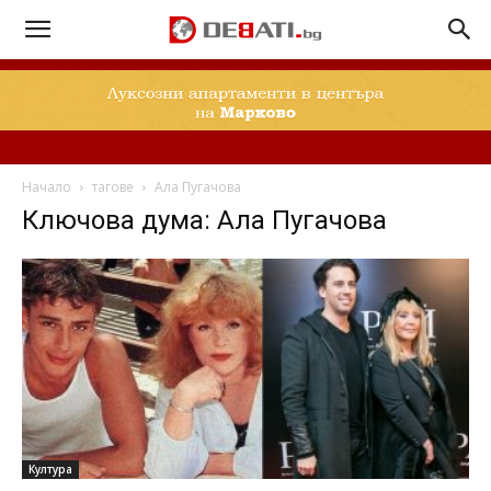
Начало
тагове
Ала Пугачова
Ключова дума: Ала Пугачова
Култура