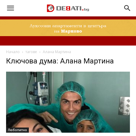
Начало
тагове
Алана Мартина
Ключова дума: Алана Мартина
Любопитно