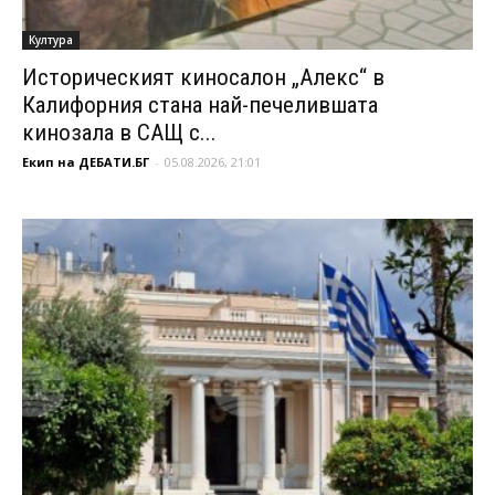
Култура
Историческият киносалон „Алекс“ в
Калифорния стана най-печелившата
кинозала в САЩ с...
Екип на ДЕБАТИ.БГ
-
05.08.2026, 21:01