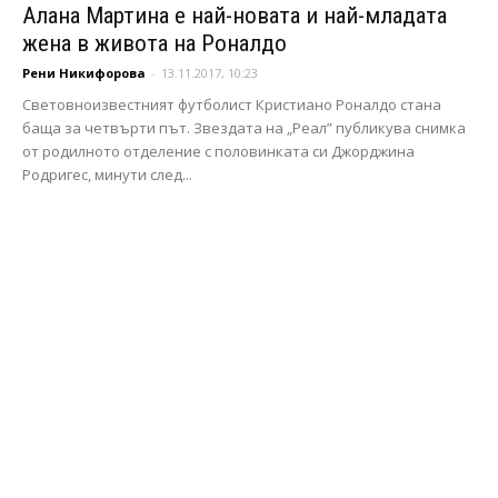
Алана Мартина е най-новата и най-младата
жена в живота на Роналдо
Рени Никифорова
-
13.11.2017, 10:23
Световноизвестният футболист Кристиано Роналдо стана
баща за четвърти път. Звездата на „Реал” публикува снимка
от родилното отделение с половинката си Джорджина
Родригес, минути след...