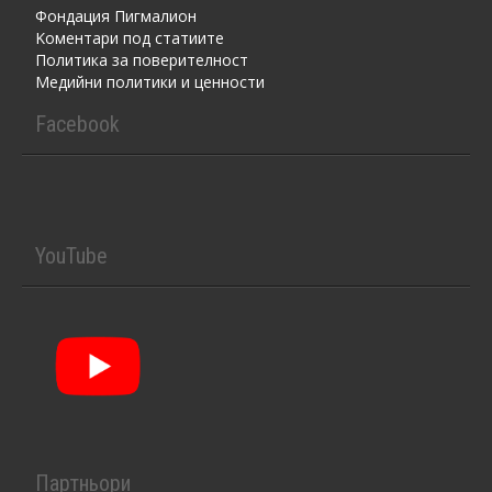
Фондация Пигмалион
Kоментaри под статиите
Политика за поверителност
Медийни политики и ценности
Facebook
YouTube
Партньори