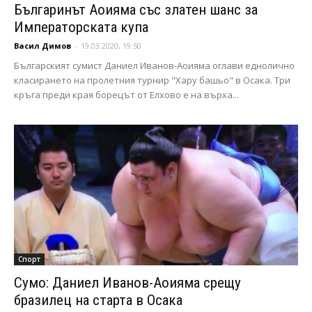
Българинът Аоияма със златен шанс за
Императорската купа
Васил Димов
-
19.03.2020, 19:50
Българският сумист Даниел Иванов-Аоияма оглави еднолично
класирането на пролетния турнир "Хару башьо" в Осака. Три
кръга преди края борецът от Елхово е на върха...
Спорт
Сумо: Даниел Иванов-Аоияма срещу
бразилец на старта в Осака