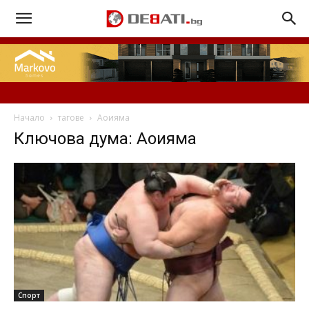
Начало
тагове
Аоияма
Ключова дума: Аоияма
Спорт