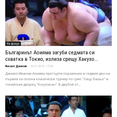
На фокус
Българинът Аоияма загуби седмата си
схватка в Токио, излиза срещу Хакухо...
Васил Димов
-
19.01.2019, 17:06
Даниел Иванов-Аоияма претърпя поражение в седмия ден на
първия за сезона класически турнир по сумо "Хацу башьо" в
токийския дворец "Кокугикан". В двубой от...