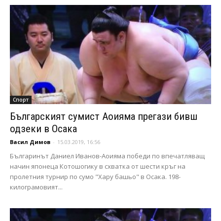
Спорт
Българският сумист Аоияма прегази бивш
одзеки в Осака
Васил Димов
-
15.03.2019, 16:56
Българинът Даниел Иванов-Аоияма победи по впечатляващ
начин японеца Котошогику в схватка от шести кръг на
пролетния турнир по сумо "Хару башьо" в Осака. 198-
килограмовият...