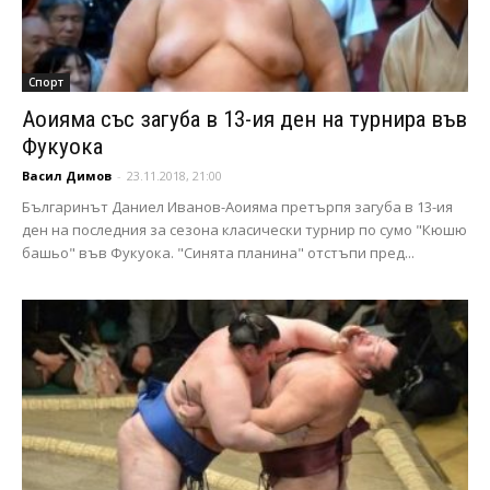
Спорт
Аоияма със загуба в 13-ия ден на турнира във
Фукуока
Васил Димов
-
23.11.2018, 21:00
Българинът Даниел Иванов-Аоияма претърпя загуба в 13-ия
ден на последния за сезона класически турнир по сумо "Кюшю
башьо" във Фукуока. "Синята планина" отстъпи пред...