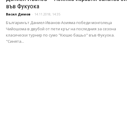
във Фукуока
Васил Димов
-
14.11.2018, 14:35
Българинът Даниел Иванов-Аоияма победи монголеца
Чийошома в двубой от пети кръг на последния за сезона
класически турнир по сумо "Кюшю башьо" във Фукуока.
"Синята...