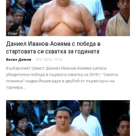
Спорт
Даниел Иванов-Аоияма с победа в
стартовата си схватка за годината
Васил Димов
-
13.01.2019, 13:15
Българският сумист Даниел Иванов-Аоияма записа
убедителна победа в първата схватка за 2019 г. "Синята
планина" надви Йошикадзе в двубой от първи кръг на
турнира...