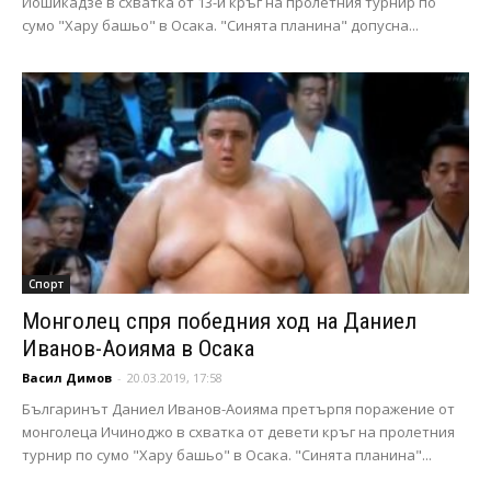
Йошикадзе в схватка от 13-и кръг на пролетния турнир по
сумо "Хару башьо" в Осака. "Синята планина" допусна...
Спорт
Монголец спря победния ход на Даниел
Иванов-Аоияма в Осака
Васил Димов
-
20.03.2019, 17:58
Българинът Даниел Иванов-Аоияма претърпя поражение от
монголеца Ичиноджо в схватка от девети кръг на пролетния
турнир по сумо "Хару башьо" в Осака. "Синята планина"...