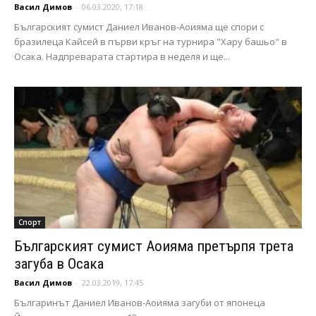
Васил Димов
-
06.03.2020, 17:18
Българският сумист Даниел Иванов-Аоияма ще спори с
бразилеца Кайсей в първи кръг на турнира "Хару башьо" в
Осака. Надпреварата стартира в неделя и ще...
Спорт
Българският сумист Аоияма претърпя трета
загуба в Осака
Васил Димов
-
22.03.2019, 17:45
Българинът Даниел Иванов-Аоияма загуби от японеца