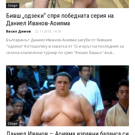
Спорт
Бивш „одзеки“ спря победната серия на
Даниел Иванов-Аоияма
Васил Димов
-
22.11.2018, 14:59
Българинът Даниел Иванов-Аоияма загуби от бившия
"одзеки" Котошогику в схватка от 12-и кръг на последния за
сезона класически турнир по сумо "Кюшю башьо" във...
Спорт
Даниел Иванов – Аоияма изравни баланса си