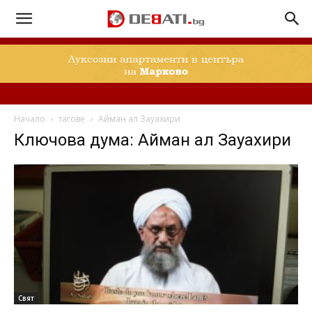
Начало
тагове
Айман ал Зауахири
Ключова дума: Айман ал Зауахири
Свят