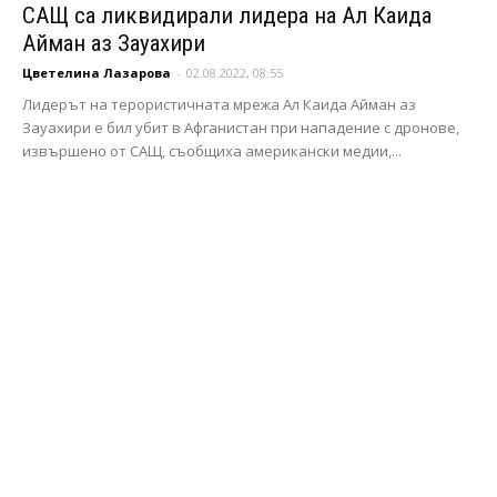
САЩ са ликвидирали лидера на Ал Каида
Айман аз Зауахири
Цветелина Лазарова
-
02.08.2022, 08:55
Лидерът на терористичната мрежа Ал Каида Айман аз
Зауахири е бил убит в Афганистан при нападение с дронове,
извършено от САЩ, съобщиха американски медии,...