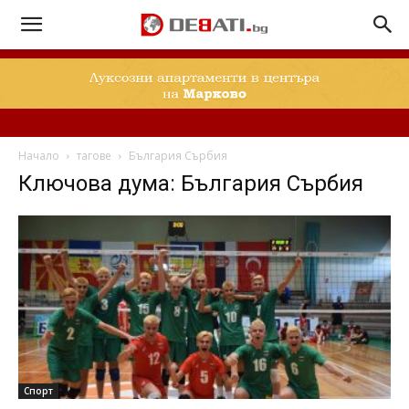
Начало
тагове
България Сърбия
Ключова дума: България Сърбия
Спорт