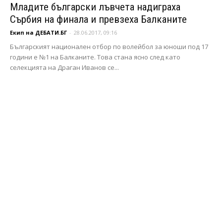
Младите български лъвчета надиграха
Сърбия на финала и превзеха Балканите
Екип на ДЕБАТИ.БГ
-
28.06.2017, 09:16
Българският национален отбор по волейбол за юноши под 17
години е №1 на Балканите. Това стана ясно след като
селекцията на Драган Иванов се...