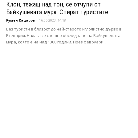
Клон, тежащ над тон, се отчупи от
Байкушевата мура. Спират туристите
Румен Кацаров
-
16.05.2023, 14:18
Без туристи в близост до най-старото иглолистно дърво в
България. Налага се спешно обследване на Байкушевата
мура, която е на над 1300 години. През февруари...