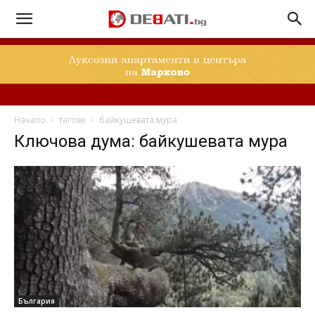
Начало
тагове
байкушевата мура
Ключова дума: байкушевата мура
България