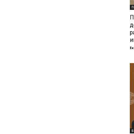
П
П
д
р
и
Ек
Б