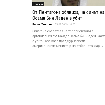
Начало
От Пентагона обявиха, че синът на
Осама Бин Ладен е убит
Борис Тончев
-
23.08.2019, 10:00
Синът на създателя на терористичната
организация "Ал Кайда" Осама бин Ладен - Хам
е убит. Това каза пред журналисти
американският министър на отбраната Марк...