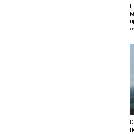
Н
м
п
Ек
П
О
н