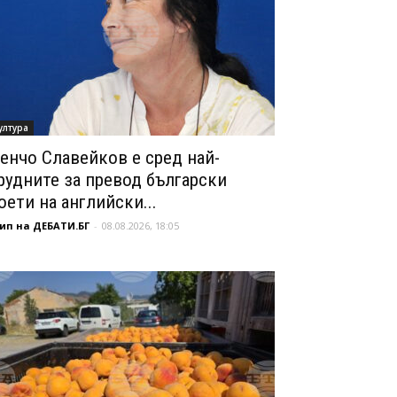
ултура
енчо Славейков е сред най-
рудните за превод български
оети на английски...
ип на ДЕБАТИ.БГ
-
08.08.2026, 18:05