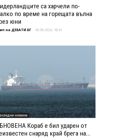
идерландците са харчели по-
алко по време на горещата вълна
рез юни
ип на ДЕБАТИ.БГ
-
08.08.2026, 18:41
оследни новини
БНОВЕНА Кораб е бил ударен от
еизвестен снаряд край брега на...