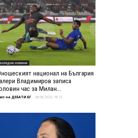
оследни новини
ношеският национал на България
алери Владимиров записа
оловин час за Милан...
ип на ДЕБАТИ.БГ
-
08.08.2026, 18:15