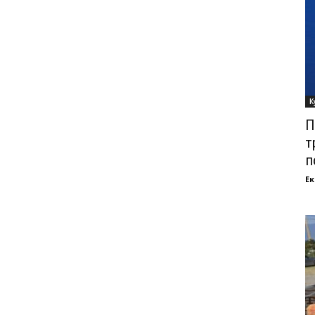
К
П
т
п
Ек