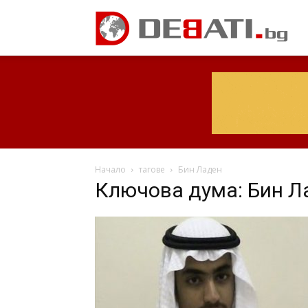
Начало
тагове
Бин Ладен
Ключова дума: Бин Л