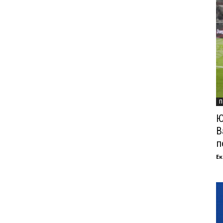
П
Ю
В
п
Ек