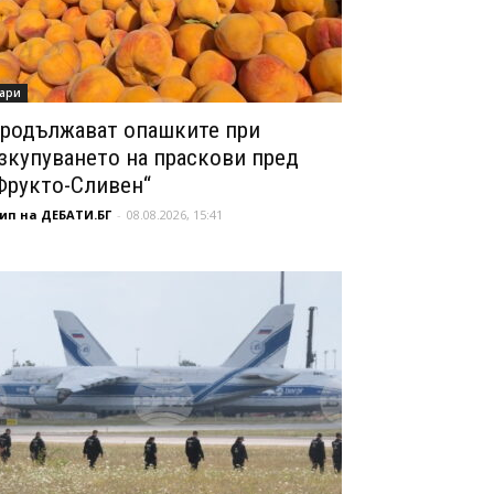
ари
родължават опашките при
зкупуването на праскови пред
Фрукто-Сливен“
ип на ДЕБАТИ.БГ
-
08.08.2026, 15:41