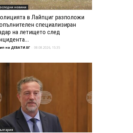
оследни новини
олицията в Лайпциг разположи
опълнителен специализиран
адар на летището след
нцидента...
ип на ДЕБАТИ.БГ
-
08.08.2026, 15:35
ългария