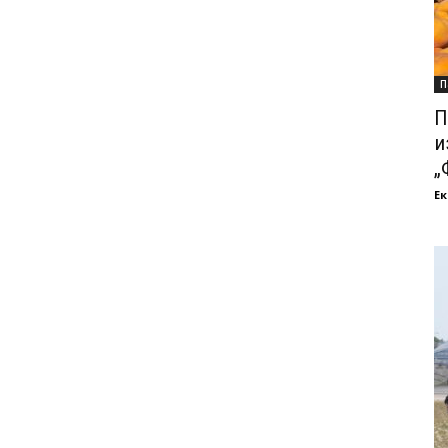
П
П
и
„
Ек