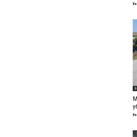
Ек
Б
М
у
Ек