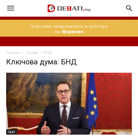
Начало
тагове
БНД
Ключова дума: БНД
Свят