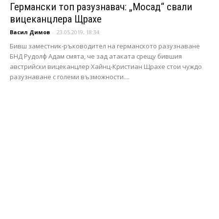
Германски топ разузнавач: „Мосад“ свали
вицеканцлера Щрахе
Васил Димов
-
23.05.2019, 18:34
Бивш заместник-ръководител на германското разузнаване
БНД Рудолф Адам смята, че зад атаката срещу бившия
австрийски вицеканцлер Хайнц-Кристиан Щрахе стои чуждо
разузнаване с големи възможности....