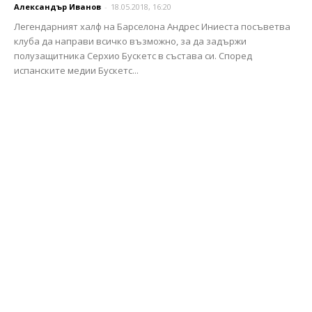
Александър Иванов
-
18.05.2018, 16:20
Легендарният халф на Барселона Андрес Иниеста посъветва
клуба да направи всичко възможно, за да задържи
полузащитника Серхио Бускетс в състава си. Според
испанските медии Бускетс...