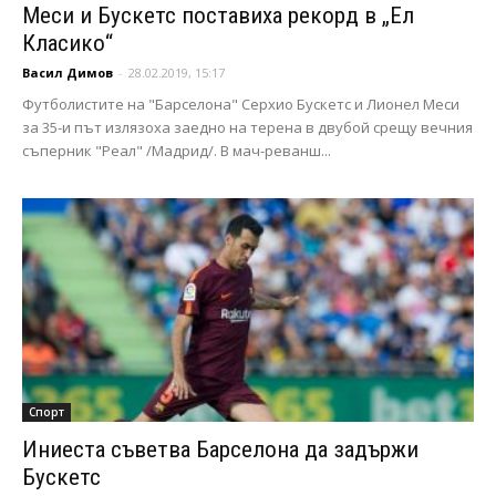
Меси и Бускетс поставиха рекорд в „Ел
Класико“
Васил Димов
-
28.02.2019, 15:17
Футболистите на "Барселона" Серхио Бускетс и Лионел Меси
за 35-и път излязоха заедно на терена в двубой срещу вечния
съперник "Реал" /Мадрид/. В мач-реванш...
Спорт
Иниеста съветва Барселона да задържи
Бускетс