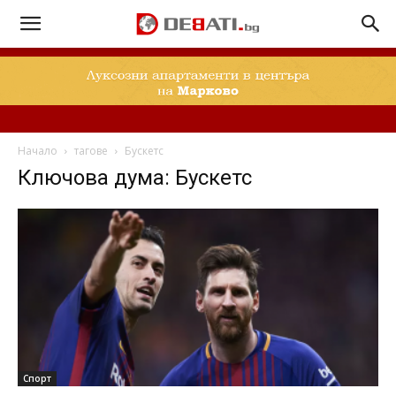
Начало
тагове
Бускетс
Ключова дума: Бускетс
Спорт