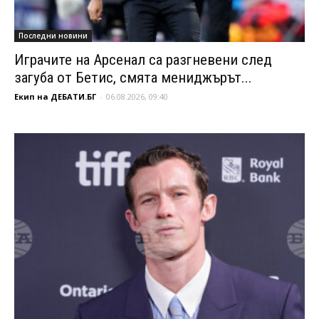
Последни новини
Играчите на Арсенал са разгневени след
загуба от Бетис, смята мениджърът...
Екип на ДЕБАТИ.БГ
-
06.08.2026, 09:40