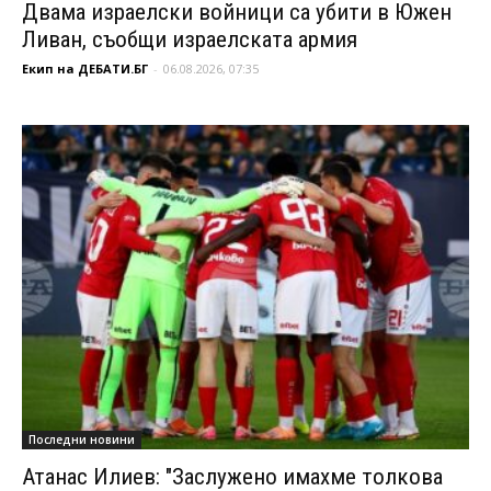
Двама израелски войници са убити в Южен
Ливан, съобщи израелската армия
Екип на ДЕБАТИ.БГ
-
06.08.2026, 07:35
Последни новини
Атанас Илиев: "Заслужено имахме толкова