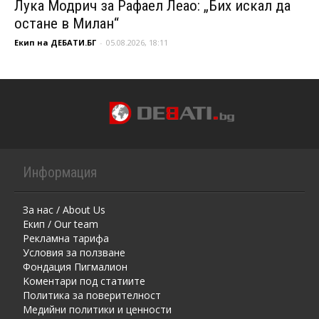
Лука Модрич за Рафаел Леао: „Бих искал да
остане в Милан“
Екип на ДЕБАТИ.БГ
-
05.08.2026, 18:11
Информация
За нас / About Us
Екип / Our team
Рекламна тарифа
Условия за ползване
Фондация Пигмалион
Kоментaри под статиите
Политика за поверителност
Медийни политики и ценности