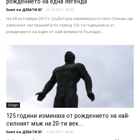
рождението на една легенда
Екип на ДЕБАТИ.БГ
-
25.10.2017, 10:04
На 28 октомври 2017 г. (събота) в севлиевското село Сенник ще
започнат честванията по повод 125-та годишнина от
рождението на един от най-великите българи...
Спорт
125 години изминаха от рождението на най-
силният мъж на 20-ти век...
Екип на ДЕБАТИ.БГ
-
11.06.2017, 08:42