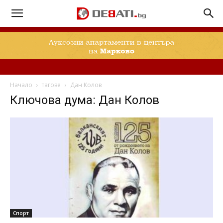
Начало
тагове
Дан Колов
Ключова дума: Дан Колов
Спорт