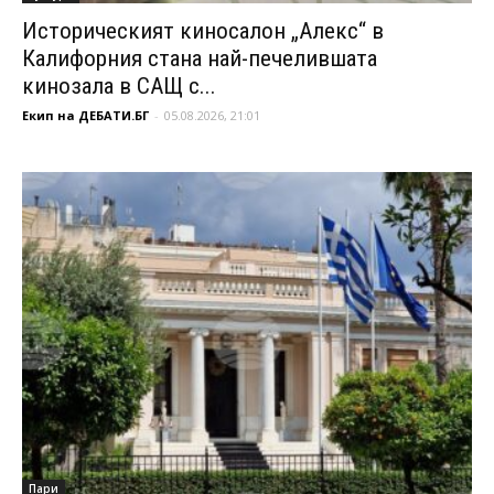
Историческият киносалон „Алекс“ в
Калифорния стана най-печелившата
кинозала в САЩ с...
Екип на ДЕБАТИ.БГ
-
05.08.2026, 21:01
Пари