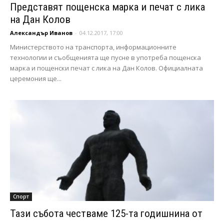
Представят пощенска марка и печат с лика
на Дан Колов
Александър Иванов
-
04.12.2017, 17:00
Министерството на транспорта, информационните
технологии и съобщенията ще пусне в употреба пощенска
марка и пощенски печат с лика на Дан Колов. Официалната
церемония ще...
Спорт
Тази събота честваме 125-та годишнина от