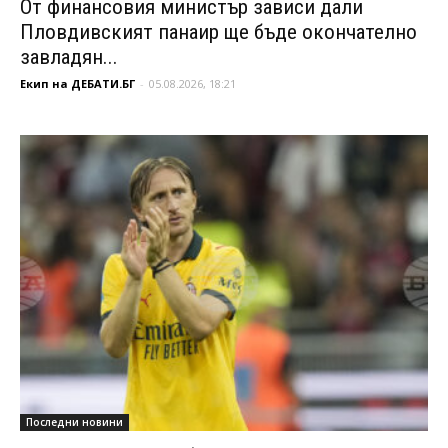
От финансовия министър зависи дали
Пловдивският панаир ще бъде окончателно
завладян...
Екип на ДЕБАТИ.БГ
-
05.08.2026, 18:21
Последни новини