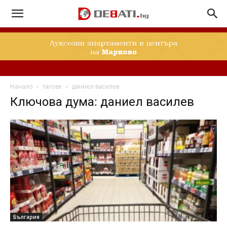
Начало
тагове
даниел василев
Ключова дума: даниел василев
България