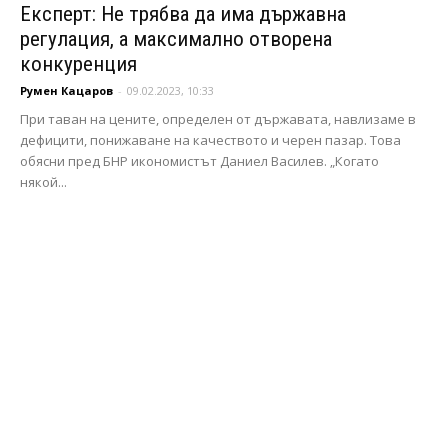
Експерт: Не трябва да има държавна
регулация, а максимално отворена
конкуренция
Румен Кацаров
-
09.02.2023, 10:33
При таван на цените, определен от държавата, навлизаме в
дефицити, понижаване на качеството и черен пазар. Това
обясни пред БНР икономистът Даниел Василев. „Когато
някой...