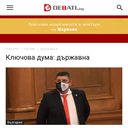
Начало
тагове
държавна
Ключова дума: държавна
България