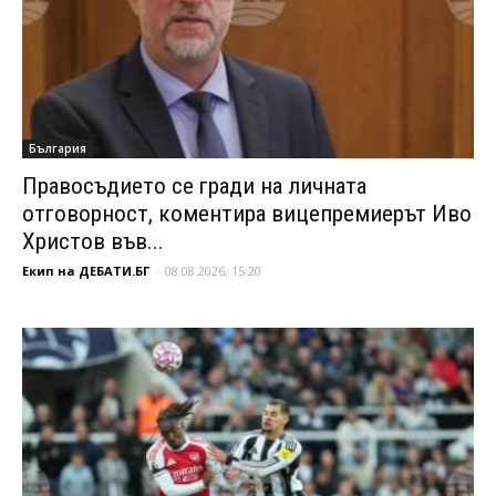
България
Правосъдието се гради на личната
отговорност, коментира вицепремиерът Иво
Христов във...
Екип на ДЕБАТИ.БГ
-
08.08.2026, 15:20