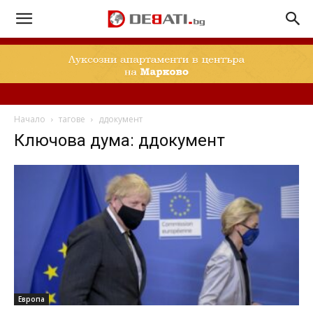
Начало
тагове
ддокумент
Ключова дума: ддокумент
Европа