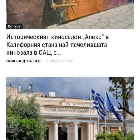
Култура
Историческият киносалон „Алекс“ в
Калифорния стана най-печелившата
кинозала в САЩ с...
Екип на ДЕБАТИ.БГ
-
05.08.2026, 21:01