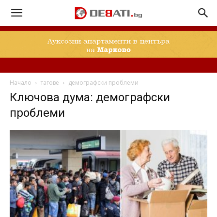
Начало
тагове
демографски проблеми
Ключова дума: демографски
проблеми