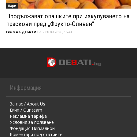
Пари
Продължават опашките при изкупуването на
праскови пред „Фрукто-Сливен“
Екип на ДЕБАТИ.БГ
-
08.08.2026, 15:41
Информация
За нас / About Us
Екип / Our team
Рекламна тарифа
Условия за ползване
Фондация Пигмалион
Kоментaри под статиите