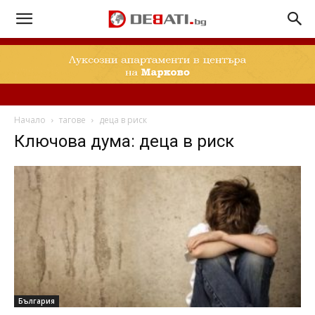
Начало
тагове
деца в риск
Ключова дума: деца в риск
България