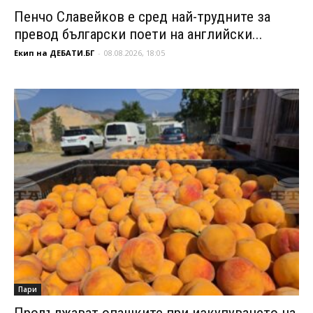
Пенчо Славейков е сред най-трудните за
превод български поети на английски...
Екип на ДЕБАТИ.БГ
-
08.08.2026, 18:05
Пари
Продължават опашките при изкупуването на