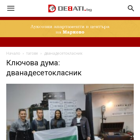
Начало
тагове
дванадесетокласник
Ключова дума:
дванадесетокласник