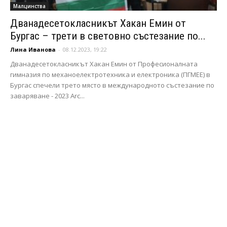
Малцинства
Дванадесетокласникът Хакан Емин от
Бургас – трети в световно състезание по...
Лина Иванова
-
08.12.2023, 19:22
Дванадесетокласникът Хакан Емин от Професионалната
гимназия по механоелектротехника и електроника (ПГМЕЕ) в
Бургас спечели трето място в международното състезание по
заваряване - 2023 Arc...