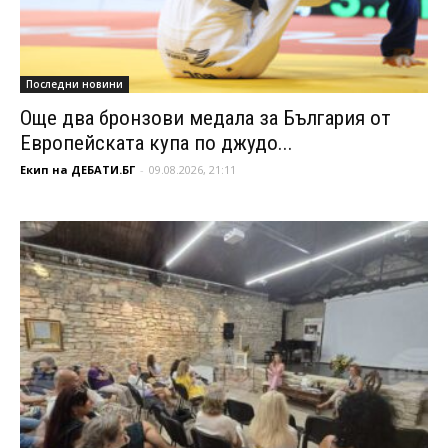
Последни новини
Още два бронзови медала за България от
Европейската купа по джудо...
Екип на ДЕБАТИ.БГ
-
09.08.2026, 21:11