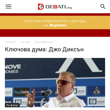
Начало
тагове
Джо Диксън
Ключова дума: Джо Диксън
На фокус