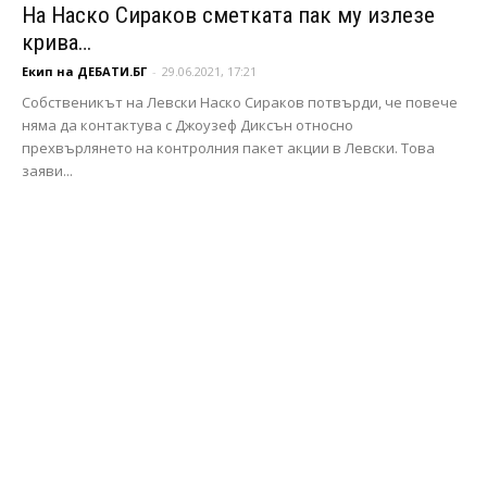
На Наско Сираков сметката пак му излезе
крива…
Екип на ДЕБАТИ.БГ
-
29.06.2021, 17:21
Собственикът на Левски Наско Сираков потвърди, че повече
няма да контактува с Джоузеф Диксън относно
прехвърлянето на контролния пакет акции в Левски. Това
заяви...