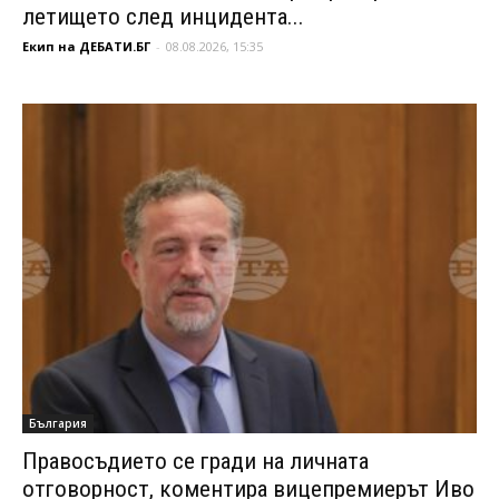
летището след инцидента...
Екип на ДЕБАТИ.БГ
-
08.08.2026, 15:35
България
Правосъдието се гради на личната
отговорност, коментира вицепремиерът Иво