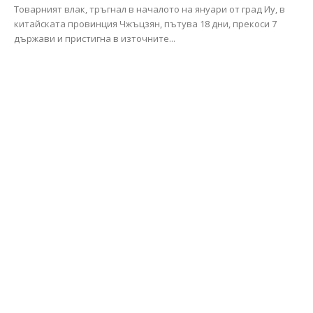
Товарният влак, тръгнал в началото на януари от град Иу, в
китайската провинция Чжъцзян, пътува 18 дни, прекоси 7
държави и пристигна в източните...