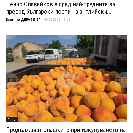
Пенчо Славейков е сред най-трудните за
превод български поети на английски...
Екип на ДЕБАТИ.БГ
-
08.08.2026, 18:05
Пари
Продължават опашките при изкупуването на