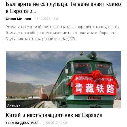
Българите не са глупаци. Те вече знаят какво
е Европа и...
Огнян Минчев
-
15.10.2022, 16:01
Резултатите от изборите показаха за пореден път къде стои
българското обществено мнение по въпроса за избора на
България на път за развитие. Над 2/3...
Анализи
Китай и настъпващият век на Евразия
Екип на ДЕБАТИ.БГ
-
11.08.2017, 10:05