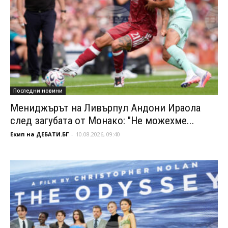
Последни новини
Мениджърът на Ливърпул Андони Ираола
след загубата от Монако: "Не можехме...
Екип на ДЕБАТИ.БГ
-
10.08.2026, 09:40