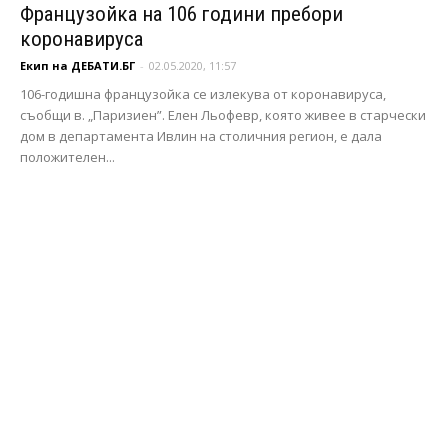
Французойка на 106 години пребори
коронавируса
Екип на ДЕБАТИ.БГ
-
02.05.2020, 11:57
106-годишна французойка се излекува от коронавируса,
съобщи в. „Паризиен”. Елен Льофевр, която живее в старчески
дом в департамента Ивлин на столичния регион, е дала
положителен...