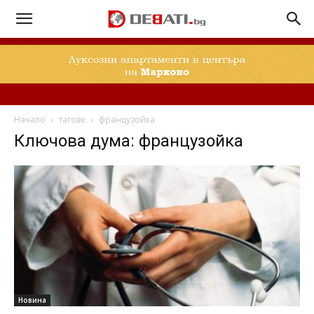
Начало
тагове
французойка
Ключова дума: французойка
Новина