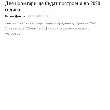
Две нови гари ще бъдат построени до 2020
година
Васил Димов
-
02.05.2019, 15:25
Две чисто нови гари ще бъдат изградени до края на 2020 г.
Това са гара "Обеля" в София, която ще има връзка с
метрото,...