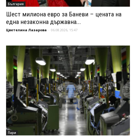
България
Шест милиона евро за Баневи – цената на
една незаконна държавна...
Цветелина Лазарова
-
06.08.2026, 15:47
Пари