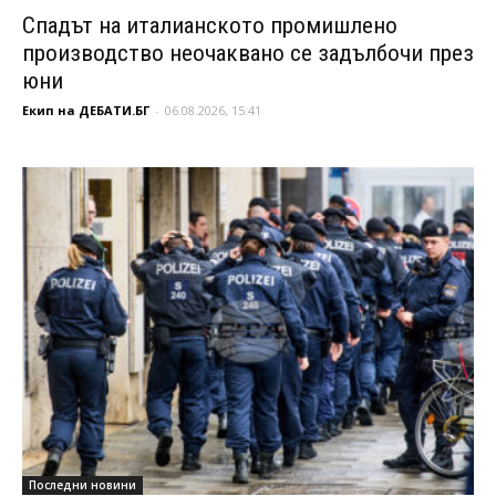
Спадът на италианското промишлено
производство неочаквано се задълбочи през
юни
Екип на ДЕБАТИ.БГ
-
06.08.2026, 15:41
Последни новини