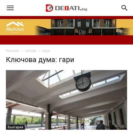
Начало
тагове
гари
Ключова дума: гари
България