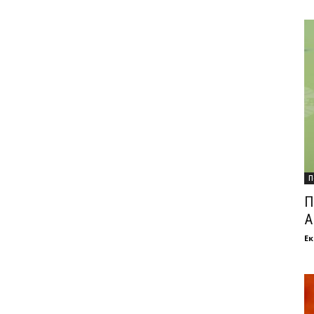
П
П
А
Ек