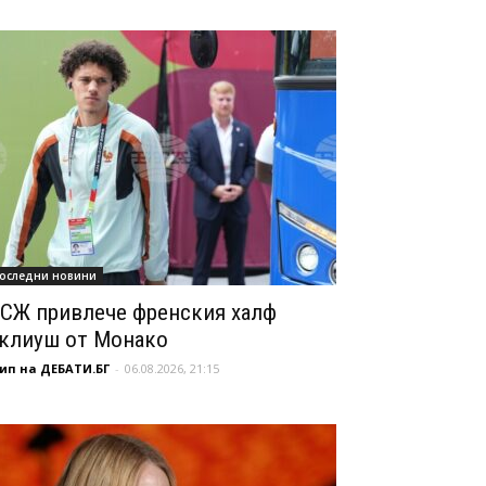
оследни новини
СЖ привлече френския халф
клиуш от Монако
ип на ДЕБАТИ.БГ
-
06.08.2026, 21:15