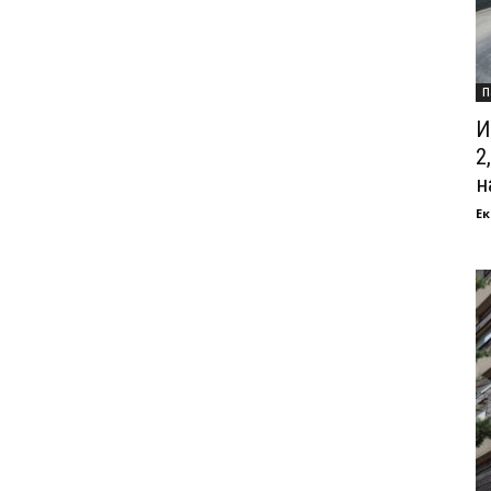
П
И
2
на
Ек