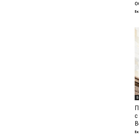
о
Ек
Б
П
с
В
Ек