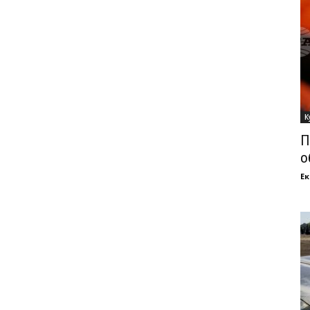
К
П
о
Ек