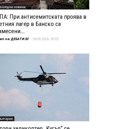
оследни новини
ПА: При антисемитската проява в
етния лагер в Банско са
амесени...
ип на ДЕБАТИ.БГ
-
06.08.2026, 18:35
ългария
тори хеликоптер „Кугър“ се