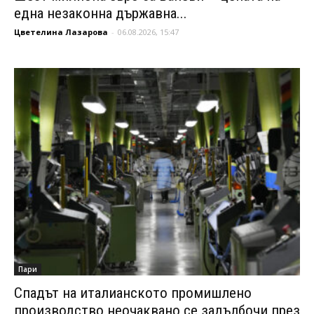
една незаконна държавна...
Цветелина Лазарова
-
06.08.2026, 15:47
Пари
Спадът на италианското промишлено
производство неочаквано се задълбочи през