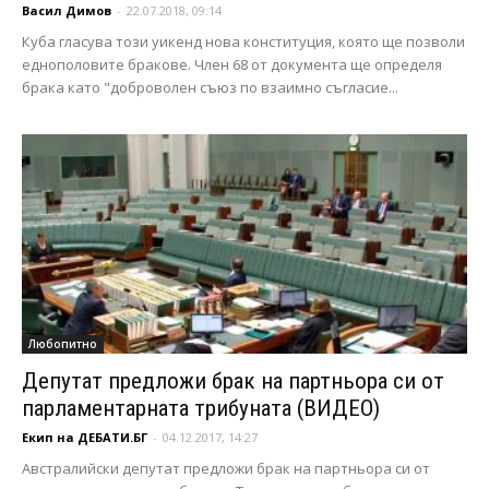
Васил Димов
-
22.07.2018, 09:14
Куба гласува този уикенд нова конституция, която ще позволи
еднополовите бракове. Член 68 от документа ще определя
брака като "доброволен съюз по взаимно съгласие...
Любопитно
Депутат предложи брак на партньора си от
парламентарната трибуната (ВИДЕО)
Екип на ДЕБАТИ.БГ
-
04.12.2017, 14:27
Австралийски депутат предложи брак на партньора си от