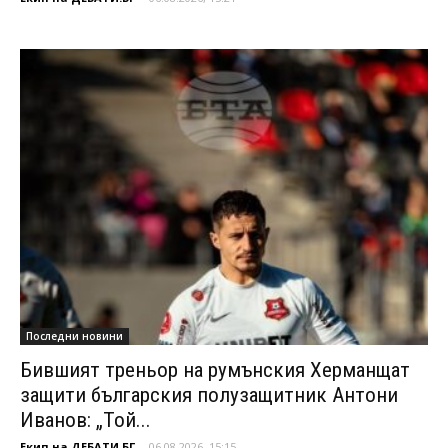
Последни новини
Бившият треньор на румънския Херманщат
защити българския полузащитник Антони
Иванов: „Той...
Екип на ДЕБАТИ.БГ
-
06.08.2026, 15:15