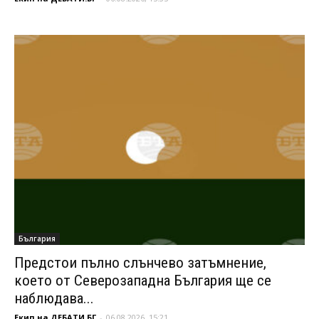
България
Предстои пълно слънчево затъмнение,
което от Северозападна България ще се
наблюдава...
Екип на ДЕБАТИ.БГ
-
06.08.2026, 15:21