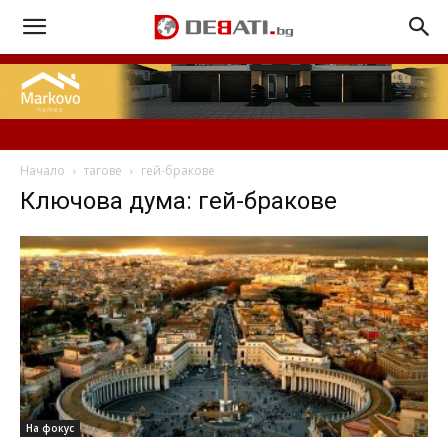
Начало
тагове
гей-бракове
Ключова дума: гей-бракове
На фокус