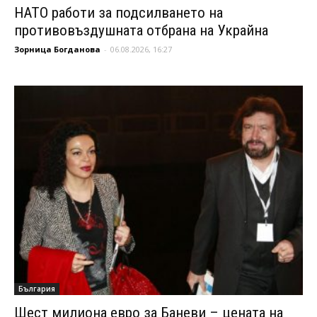
НАТО работи за подсилването на
противовъздушната отбрана на Украйна
Зорница Богданова
-
06.08.2026, 16:27
България
Шест милиона евро за Баневи – цената на