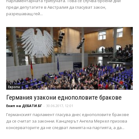
парламентарната трибуната. Това се случва броени дни
преди депутатите в Австралия да гласуват закон,
разрешаващ гей...
Европа
Германия узакони еднополовите бракове
Екип на ДЕБАТИ.БГ
-
30.06.2017, 12:01
Германският парламент гласува днес еднополовите бракове
да се считат за законни. Канцлерът Ангела Меркел призова
консерваторите да не следват линията на партията, а да...