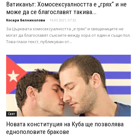
Ватиканът: Хомосексуалността е „грях“ и не
може да се благославят такива...
Косара Белниколова
-
16.03.2021, 07:32
За Църквата хомосексуалността „е грях“ и свещениците не
могат да благославят съюзите между хора от един и същи пол.
Това гласи текст, публикуван от...
Свят
Новата конституция на Куба ще позволява
еднополовите бракове