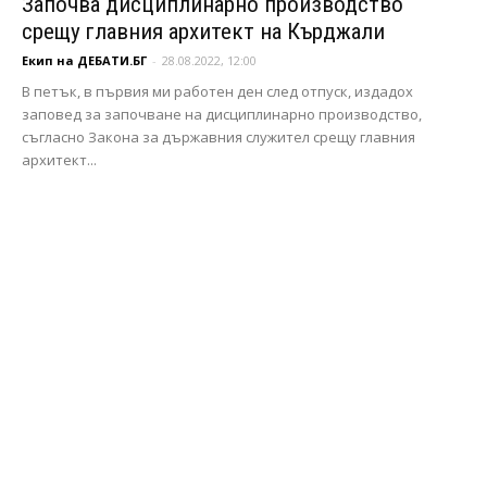
Започва дисциплинарно производство
срещу главния архитект на Кърджали
Екип на ДЕБАТИ.БГ
-
28.08.2022, 12:00
В петък, в първия ми работен ден след отпуск, издадох
заповед за започване на дисциплинарно производство,
съгласно Закона за държавния служител срещу главния
архитект...