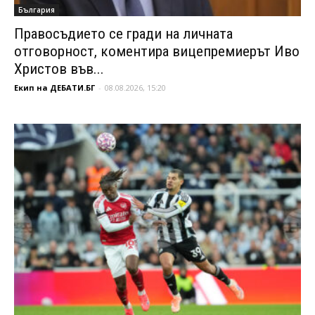
България
Правосъдието се гради на личната
отговорност, коментира вицепремиерът Иво
Христов във...
Екип на ДЕБАТИ.БГ
-
08.08.2026, 15:20