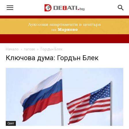
Начало
тагове
Гордън Блек
Ключова дума: Гордън Блек
Свят