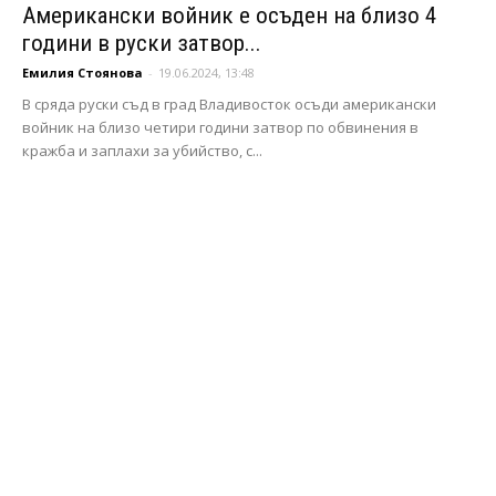
Американски войник е осъден на близо 4
години в руски затвор...
Емилия Стоянова
-
19.06.2024, 13:48
В сряда руски съд в град Владивосток осъди американски
войник на близо четири години затвор по обвинения в
кражба и заплахи за убийство, с...