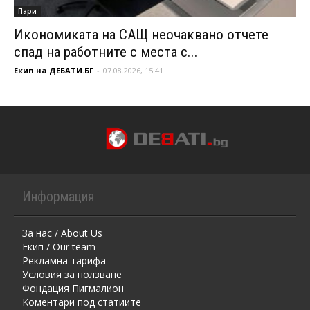
Пари
Икономиката на САЩ неочаквано отчете
спад на работните с места с...
Екип на ДЕБАТИ.БГ
-
07.08.2026, 15:41
Информация
За нас / About Us
Екип / Our team
Рекламна тарифа
Условия за ползване
Фондация Пигмалион
Kоментaри под статиите