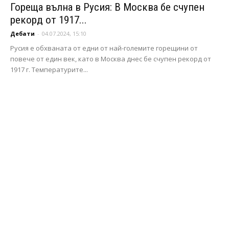
Гореща вълна в Русия: В Москва бе счупен
рекорд от 1917...
Дебати
-
04.07.2024, 15:10
Русия е обхваната от едни от най-големите горещини от
повече от един век, като в Москва днес бе счупен рекорд от
1917 г. Температурите...