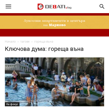
Начало
тагове
гореща въна
Ключова дума: гореща въна
На фокус