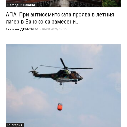
Последни новини
АПА: При антисемитската проява в летния
лагер в Банско са замесени...
Екип на ДЕБАТИ.БГ
-
06.08.2026, 18:35
България