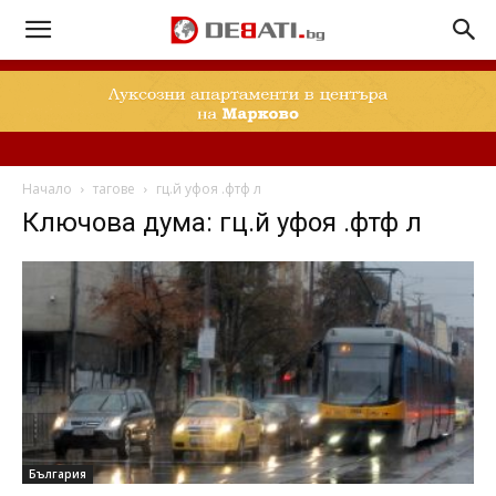
Начало
тагове
гц.й уфоя .фтф л
Ключова дума: гц.й уфоя .фтф л
България