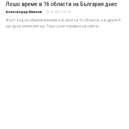
Лошо време в 16 области на България днес
Александър Иванов
-
28.10.2017, 09:18
Жълт код за обилни валежи е в сила за 12 области, а в други 4
ще духа силен вятър. Това сочи справка на сайта...