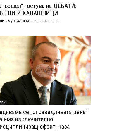
Стършел“ гостува на ДЕБАТИ:
ВЕЩИ И КАЛАШНИЦИ
ип на ДЕБАТИ.БГ
-
09.08.2026, 10:25
ари
адяваме се „справедливата цена“
а има изключително
исциплиниращ ефект, каза