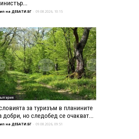
инистър...
ип на ДЕБАТИ.БГ
-
09.08.2026, 10:15
ългария
словията за туризъм в планините
а добри, но следобед се очакват...
ип на ДЕБАТИ.БГ
-
09.08.2026, 09:51