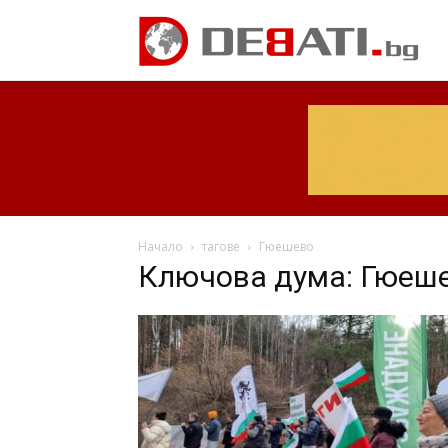
Начало
тагове
Гюешево
Ключова дума: Гюеш