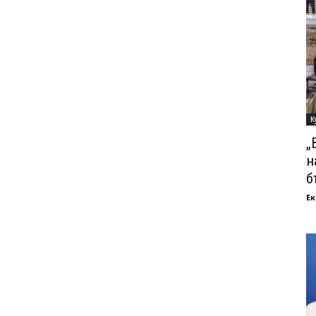
К
„
н
б
Ек