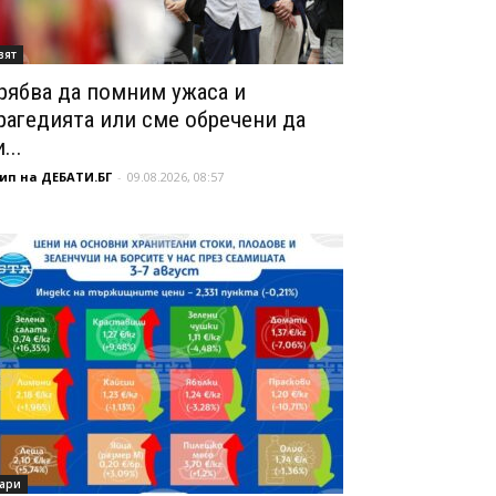
вят
рябва да помним ужаса и
рагедията или сме обречени да
...
ип на ДЕБАТИ.БГ
-
09.08.2026, 08:57
ари