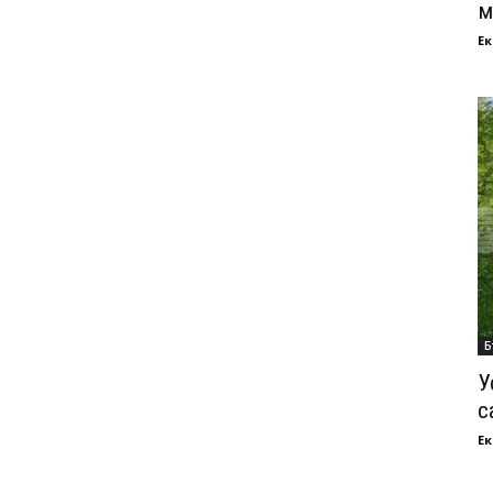
м
Ек
Б
У
с
Ек