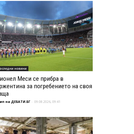
оследни новини
ионел Меси се прибра в
ржентина за погребението на своя
аща
ип на ДЕБАТИ.БГ
-
09.08.2026, 09:41