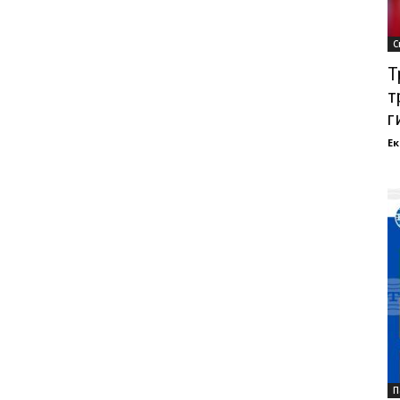
С
Т
т
ги
Ек
П