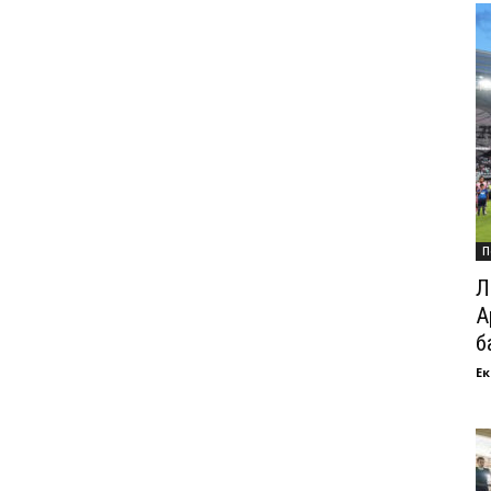
П
Л
А
б
Ек