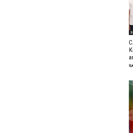
Б
С
К
а
Ц