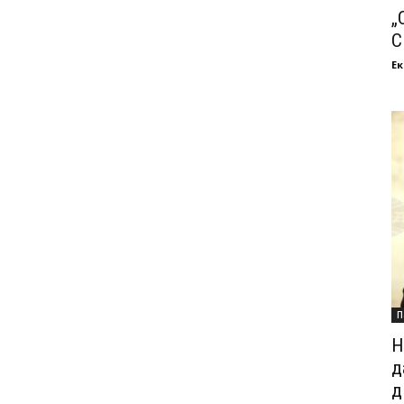
„
С
Ек
П
Н
д
д