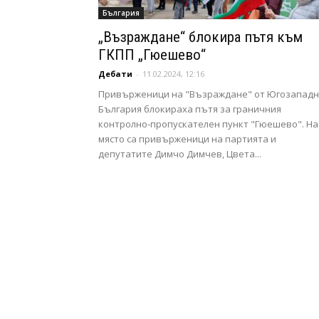
България
„Възраждане“ блокира пътя към
ГКПП „Гюешево“
Дебати
-
11.02.2024, 12:16
Привърженици на "Възраждане" от Югозапад
България блокираха пътя за граничния
контролно-пропускателен пункт "Гюешево". На
място са привърженици на партията и
депутатите Димчо Димчев, Цвета...