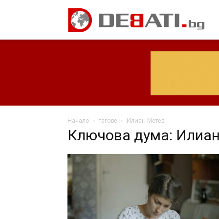
Начало
тагове
Илиан Метев
Ключова дума: Илиан