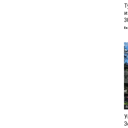
Т
и
3
Ек
П
У
З