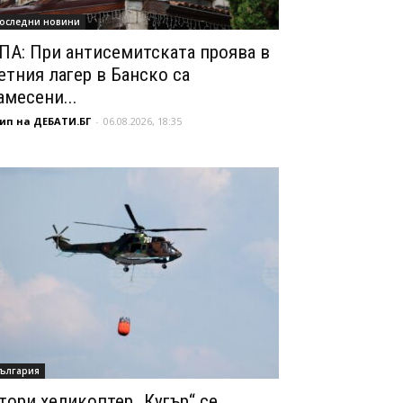
оследни новини
ПА: При антисемитската проява в
етния лагер в Банско са
амесени...
ип на ДЕБАТИ.БГ
-
06.08.2026, 18:35
ългария
тори хеликоптер „Кугър“ се