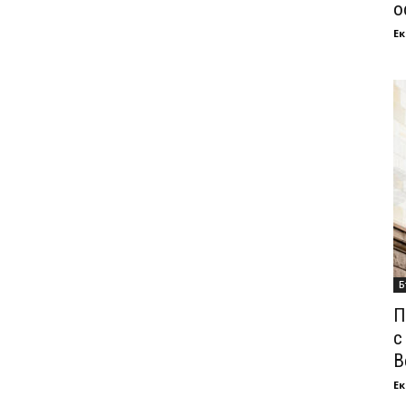
о
Ек
Б
П
с
В
Ек