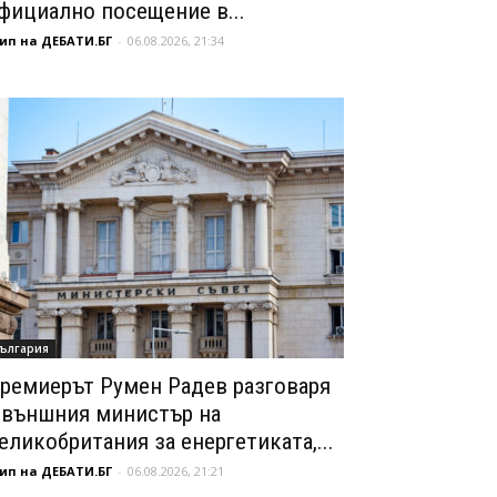
фициално посещение в...
ип на ДЕБАТИ.БГ
-
06.08.2026, 21:34
ългария
ремиерът Румен Радев разговаря
 външния министър на
еликобритания за енергетиката,...
ип на ДЕБАТИ.БГ
-
06.08.2026, 21:21