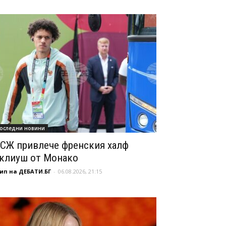
оследни новини
СЖ привлече френския халф
клиуш от Монако
ип на ДЕБАТИ.БГ
-
06.08.2026, 21:15