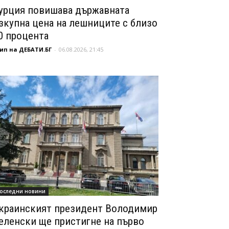
урция повишава държавната
зкупна цена на лешниците с близо
0 процента
ип на ДЕБАТИ.БГ
-
06.08.2026, 21:45
оследни новини
краинският президент Володимир
еленски ще пристигне на първо