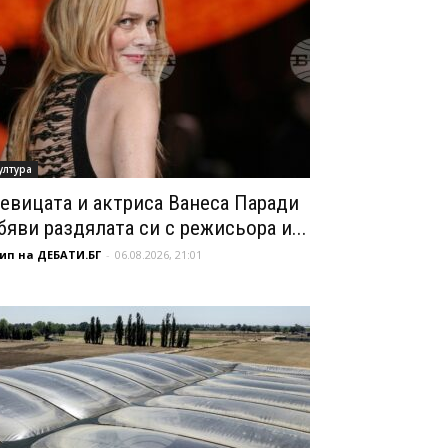
ултура
евицата и актриса Ванеса Паради
бяви раздялата си с режисьора и...
ип на ДЕБАТИ.БГ
-
06.08.2026, 21:01