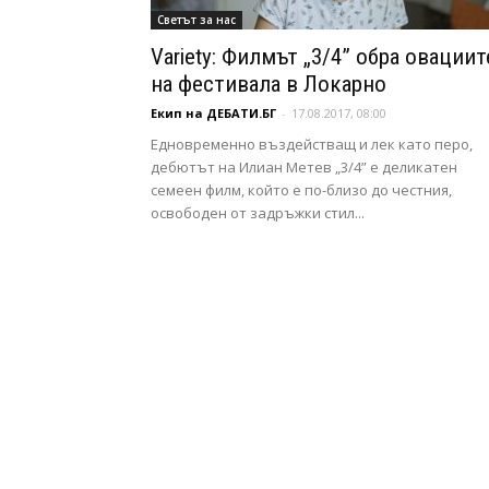
Свeтът за нас
Variety: Филмът „3/4” обра овациит
на фестивала в Локарно
Екип на ДЕБАТИ.БГ
-
17.08.2017, 08:00
Едновременно въздействащ и лек като перо,
дебютът на Илиан Метев „3/4” е деликатен
семеен филм, който е по-близо до честния,
освободен от задръжки стил...