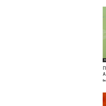
П
П
А
Ек