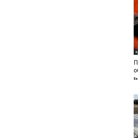
К
П
о
Ек