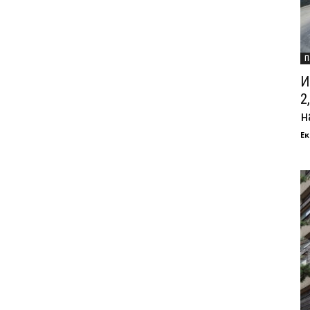
П
И
2
на
Ек