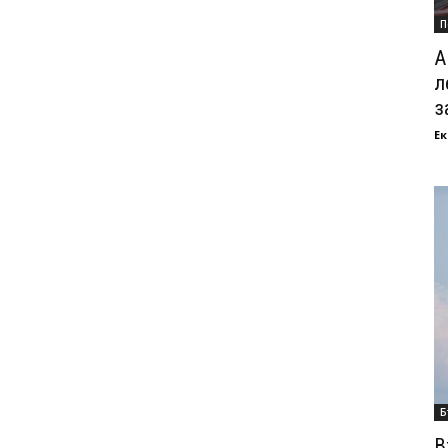
П
А
л
з
Ек
Б
В