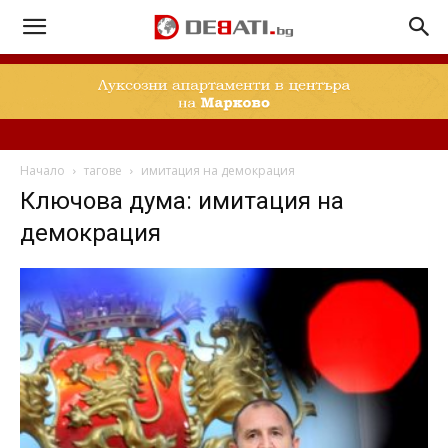
Начало
тагове
имитация на демокрация
Ключова дума: имитация на
демокрация