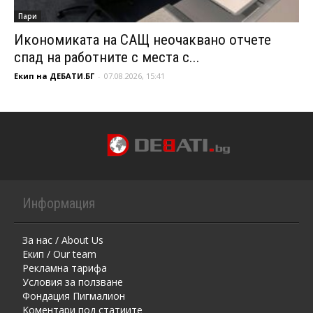
Пари
Икономиката на САЩ неочаквано отчете
спад на работните с места с...
Екип на ДЕБАТИ.БГ
-
07.08.2026, 15:41
Информация
За нас / About Us
Екип / Our team
Рекламна тарифа
Условия за ползване
Фондация Пигмалион
Kоментaри под статиите