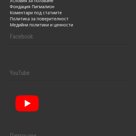
Условия за ползване
Фондация Пигмалион
Kоментaри под статиите
Политика за поверителност
Медийни политики и ценности
Facebook
YouTube
Партньори