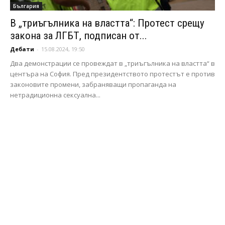
България
В „триъгълника на властта“: Протест срещу
закона за ЛГБТ, подписан от...
Дебати
-
15.08.2024, 19:50
Два демонстрации се провеждат в „триъгълника на властта“ в
центъра на София. Пред президентството протестът е против
законовите промени, забраняващи пропаганда на
нетрадиционна сексуална...