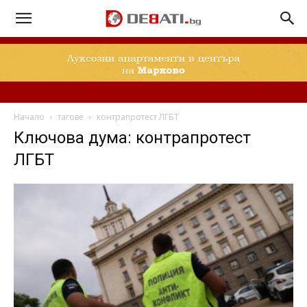
Начало
тагове
контрапротест ЛГБТ
Ключова дума: контрапротест
ЛГБТ