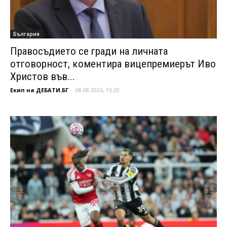
България
Правосъдието се гради на личната
отговорност, коментира вицепремиерът Иво
Христов във...
Екип на ДЕБАТИ.БГ
-
08.08.2026, 15:20