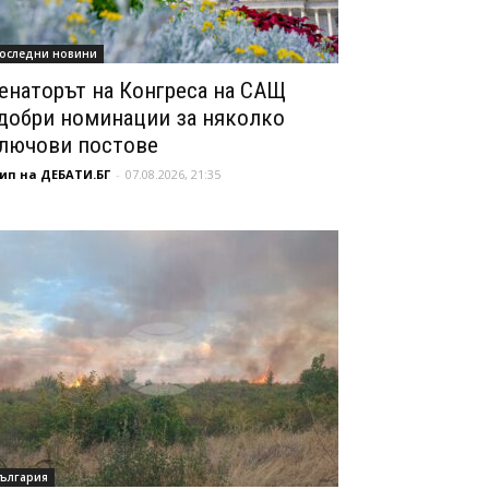
оследни новини
енаторът на Конгреса на САЩ
добри номинации за няколко
лючови постове
ип на ДЕБАТИ.БГ
-
07.08.2026, 21:35
ългария