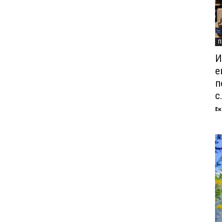
П
И
е
п
с.
Ек