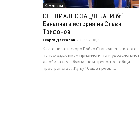
Коментари
СПЕЦИАЛНО ЗА „ДЕБАТИ.бг“:
Баналната история на Слави
Трифонов
Георги Даскалов
-
25.11.2018, 13:16
Както писа наскоро Бойко Станкушев, с когото
напоследък имам привилегията и удоволствие
да обитавам – буквално и преносно – общи
пространства, „Ку-ку" беше проект...