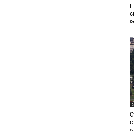
Н
с
Ке
С
С
с
Ек