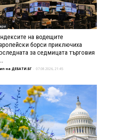
ари
ндексите на водещите
вропейски борси приключиха
оследната за седмицата търговия
..
ип на ДЕБАТИ.БГ
-
07.08.2026, 21:45