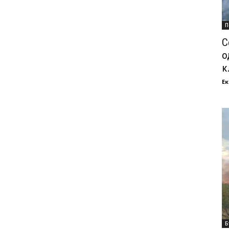
П
С
о
к
Ек
Б