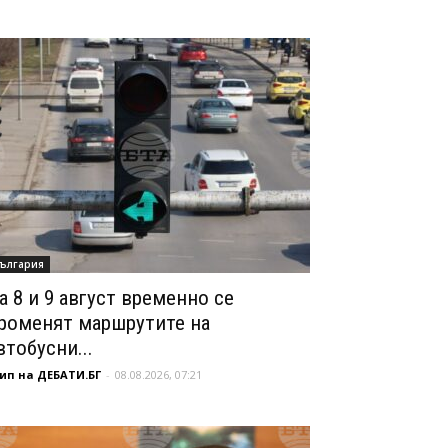
ългария
а 8 и 9 август временно се
роменят маршрутите на
втобусни...
ип на ДЕБАТИ.БГ
-
08.08.2026, 07:21