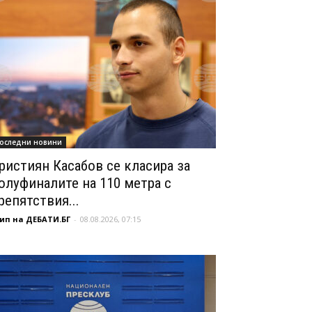
оследни новини
ристиян Касабов се класира за
олуфиналите на 110 метра с
репятствия...
ип на ДЕБАТИ.БГ
-
08.08.2026, 07:15