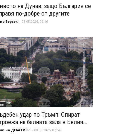
ивото на Дунав: защо България се
правя по-добре от другите
но Версек
-
08.08.2026, 09:16
вят
ъдебен удар по Тръмп: Спират
троежа на балната зала в Белия...
ип на ДЕБАТИ.БГ
-
08.08.2026, 07:54