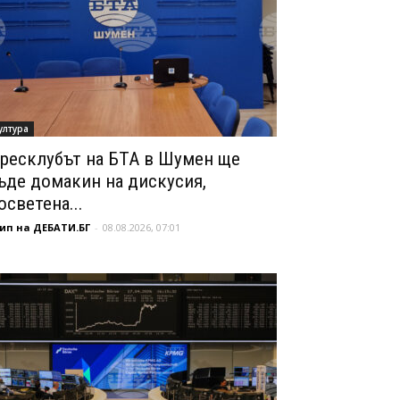
ултура
ресклубът на БТА в Шумен ще
ъде домакин на дискусия,
осветена...
ип на ДЕБАТИ.БГ
-
08.08.2026, 07:01