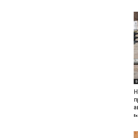
Б
Н
п
а
Ек