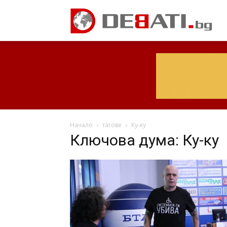
Начало
тагове
Ку-ку
Ключова дума: Ку-ку