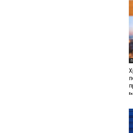
П
Х
п
п
Ек