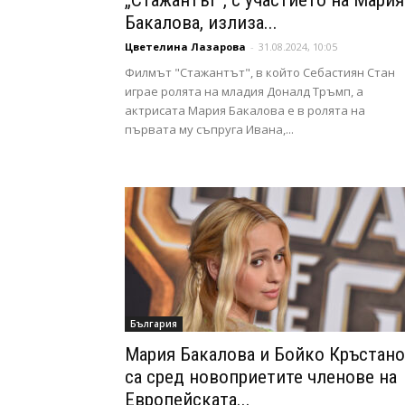
„Стажантът“, с участието на Мария
Бакалова, излиза...
Цветелина Лазарова
-
31.08.2024, 10:05
Филмът "Стажантът", в който Себастиян Стан
играе ролята на младия Доналд Тръмп, а
актрисата Мария Бакалова е в ролята на
първата му съпруга Ивана,...
България
Мария Бакалова и Бойко Кръстан
са сред новоприетите членове на
Европейската...