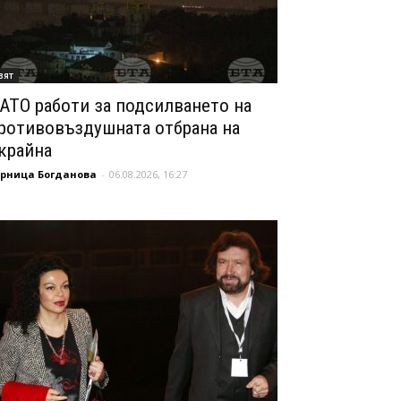
вят
АТО работи за подсилването на
ротивовъздушната отбрана на
крайна
орница Богданова
-
06.08.2026, 16:27