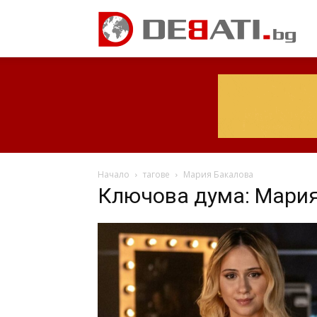
Начало
тагове
Мария Бакалова
Ключова дума: Мари