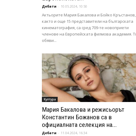
Дебати
-
10.05.2024, 10:50
Актьорите Мария Бакалова и Бойко Кръстанов,
както и още 15 представители на българската
кинематография, са сред 709-те новоприети
членове на Европейската филмова академия. Т
обяви...
Култура
Мария Бакалова и режисьорът
Константин Божанов са в
официалната селекция на...
Дебати
-
11.04.2024, 16:34