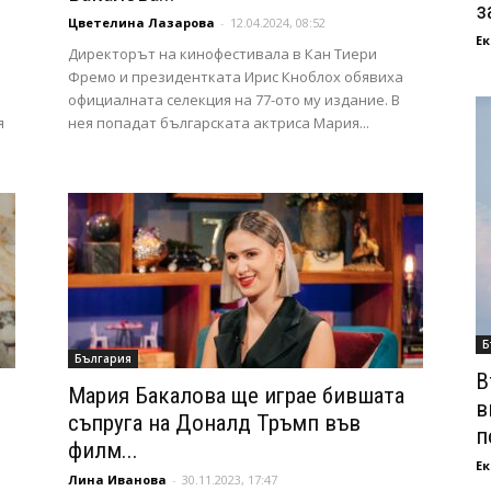
з
Цветелина Лазарова
-
12.04.2024, 08:52
Ек
Директорът на кинофестивала в Кан Тиери
Фремо и президентката Ирис Кноблох обявиха
официалната селекция на 77-ото му издание. В
я
нея попадат българската актриса Мария...
Б
България
В
Мария Бакалова ще играе бившата
в
съпруга на Доналд Тръмп във
п
филм...
Ек
Лина Иванова
-
30.11.2023, 17:47