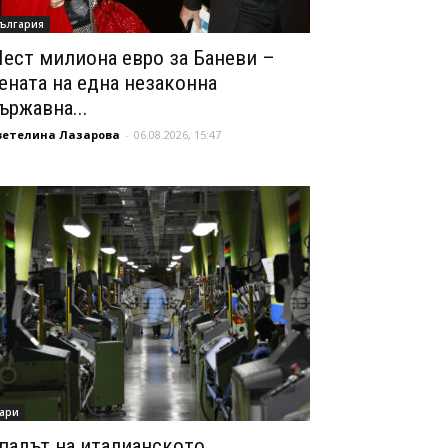
ългария
ест милиона евро за Баневи –
ената на една незаконна
ържавна...
ветелина Лазарова
-
06.08.2026, 15:47
ари
падът на италианското