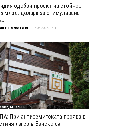
ндия одобри проект на стойност
,5 млрд. долара за стимулиране
...
ип на ДЕБАТИ.БГ
-
06.08.2026, 18:41
оследни новини
ПА: При антисемитската проява в
етния лагер в Банско са