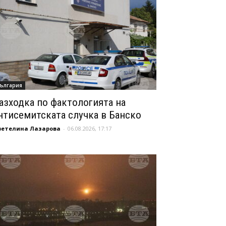
ългария
азходка по фактологията на
нтисемитската случка в Банско
ветелина Лазарова
-
06.08.2026, 17:17