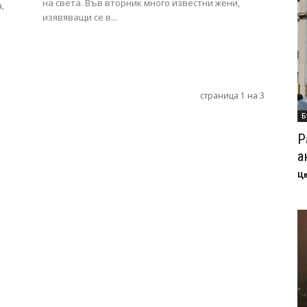
на света. Във вторник много известни жени,
,
изявяващи се в...
страница 1 на 3
Б
Р
а
Ц