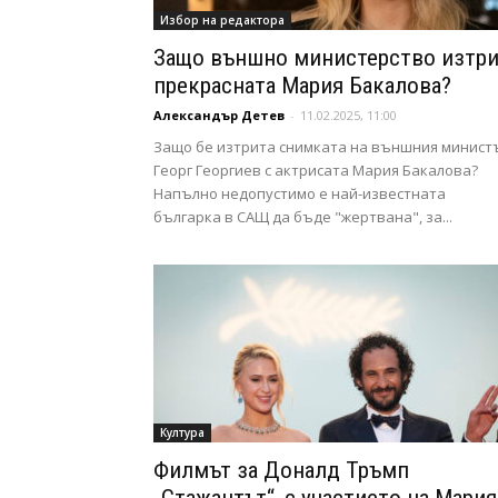
Избор на редактора
Защо външно министерство изтр
прекрасната Мария Бакалова?
Александър Детев
-
11.02.2025, 11:00
Защо бе изтрита снимката на външния минист
Георг Георгиев с актрисата Мария Бакалова?
Напълно недопустимо е най-известната
българка в САЩ да бъде "жертвана", за...
Култура
Филмът за Доналд Тръмп