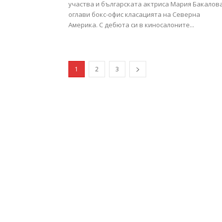
участва и българската актриса Мария Бакалова
оглави бокс-офис класацията на Северна
Америка. С дебюта си в киносалоните...
1
2
3