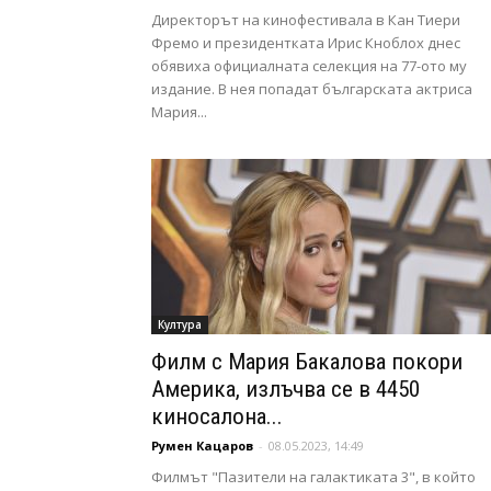
Директорът на кинофестивала в Кан Тиери
Фремо и президентката Ирис Кноблох днес
обявиха официалната селекция на 77-ото му
издание. В нея попадат българската актриса
Мария...
Култура
Филм с Мария Бакалова покори
Америка, излъчва се в 4450
киносалона...
Румен Кацаров
-
08.05.2023, 14:49
Филмът "Пазители на галактиката 3", в който