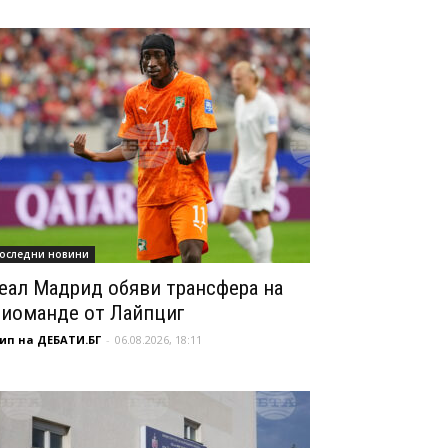
оследни новини
еал Мадрид обяви трансфера на
иоманде от Лайпциг
ип на ДЕБАТИ.БГ
-
06.08.2026, 18:11