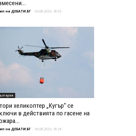
амесени...
ип на ДЕБАТИ.БГ
-
06.08.2026, 18:35
ългария
тори хеликоптер „Кугър“ се
ключи в действията по гасене на
ожара...
ип на ДЕБАТИ.БГ
-
06.08.2026, 18:24