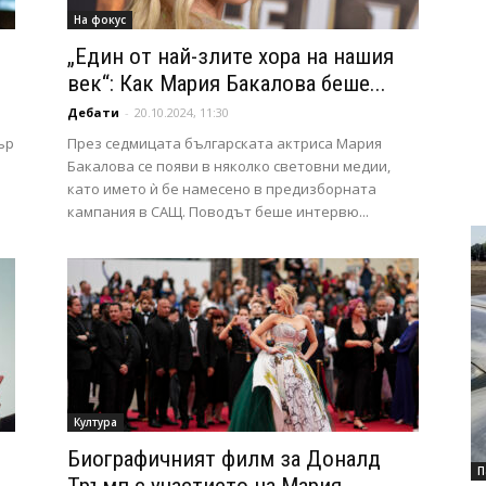
На фокус
и
„Един от най-злите хора на нашия
век“: Как Мария Бакалова беше...
Дебати
-
20.10.2024, 11:30
ър
През седмицата българската актриса Мария
Бакалова се появи в няколко световни медии,
като името ѝ бе намесено в предизборната
кампания в САЩ. Поводът беше интервю...
Култура
Биографичният филм за Доналд
П