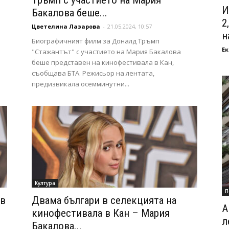
Тръмп с участието на Мария
И
Бакалова беше...
2
Цветелина Лазарова
-
21.05.2024, 10:57
на
Биографичният филм за Доналд Тръмп
Ек
"Стажантът" с участието на Мария Бакалова
беше представен на кинофестивала в Кан,
съобщава БТА. Режисьор на лентата,
предизвикала осемминутни...
Култура
П
ов
Двама българи в селекцията на
А
кинофестивала в Кан – Мария
л
Бакалова...