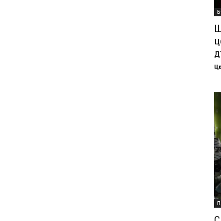
Б
Ш
ц
д
Ц
П
С