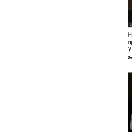
С
Н
п
У
З