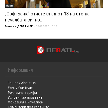
Пари
„СофтБанк“ отчете спад от 18 на сто на
печалбата си, но...
Екип на ДЕБАТИ.БГ
-
06.08.2026, 10:15
Информация
За нас / About Us
Екип / Our team
Рекламна тарифа
Условия за ползване
Фондация Пигмалион
Kоментaри под статиите