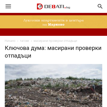
Начало
тагове
масирани проверки отпадъци
Ключова дума: масирани проверки
отпадъци