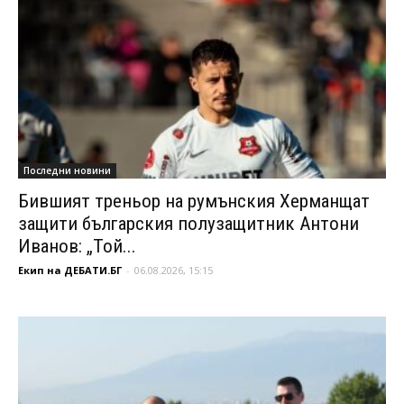
Последни новини
Бившият треньор на румънския Херманщат
защити българския полузащитник Антони
Иванов: „Той...
Екип на ДЕБАТИ.БГ
-
06.08.2026, 15:15