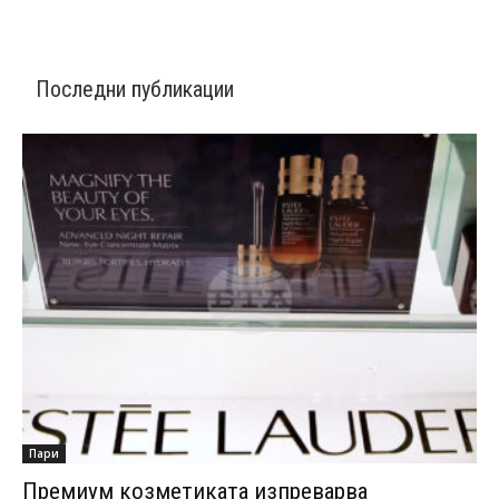
Последни публикации
Пари
Премиум козметиката изпреварва