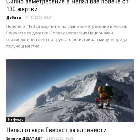
Силно земетресение в Непал взе повече от
130 жертви
Дебати
-
04.11.2023, 09:31
Повече от 130 са жертвите на силно земетресение в Непал.
Ранените са десетки. Според непалския Национален
сеизмологичен център трусът е регистриран минути преди
полунощ местно...
На фокус
Непал отваря Еверест за алпинисти
Екип на ДЕБАТИ.БГ
-
31.07.2020, 16:39