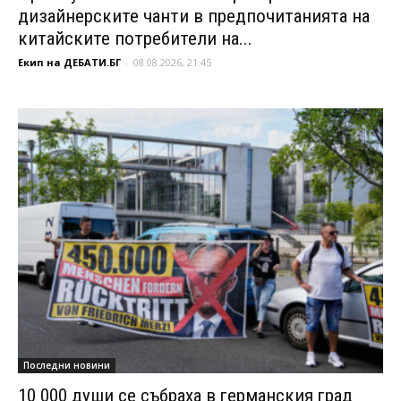
дизайнерските чанти в предпочитанията на
китайските потребители на...
Екип на ДЕБАТИ.БГ
-
08.08.2026, 21:45
Последни новини
10 000 души се събраха в германския град