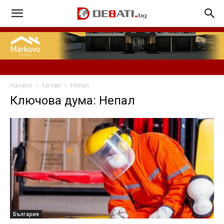
Начало
тагове
Непал
Ключова дума: Непал
България