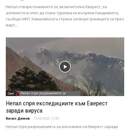
Непал отваря планините си, включително Еверест, за
алпинисти в опит да спаси туризма си въпреки пандемията,
съобщи АФП. Хималайската страна затвори границите си през
март...
Свят
Непал спря експедициите към Еверест
заради вируса
Васил Димов
-
15.03.2020, 11:30
Непал спря разрешенията за изкачване на Еверест заради