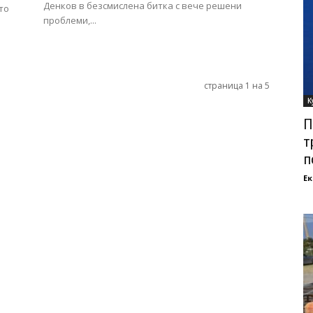
Денков в безсмислена битка с вече решени
то
проблеми,...
страница 1 на 5
К
П
т
п
Ек