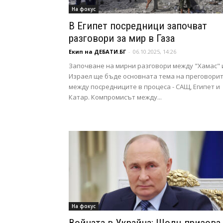
На фокус
В Египет посредници започват
разговори за мир в Газа
Екип на ДЕБАТИ.БГ
-
06.10.2025, 14:26
Започване на мирни разговори между "Хамас" 
Израел ще бъде основната тема на преговори
между посредниците в процеса - САЩ, Египет и
Катар. Компромисът между...
На фокус