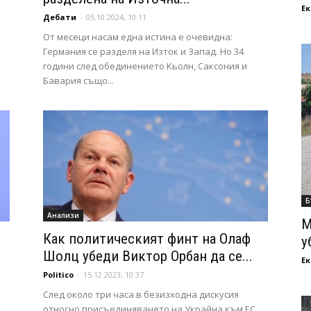
Ек
Дебати
-
05.10.2024, 10:11
От месеци насам една истина е очевидна:
Германия се разделя на Изток и Запад. Но 34
години след обединението Кьолн, Саксония и
Бавария също...
Б
Анализи
М
Как политическият финт на Олаф
у
Шолц убеди Виктор Орбан да се...
Ек
Politico
-
15.12.2023, 10:37
След около три часа в безизходна дискусия
относно присъединяването на Украйна към ЕС,