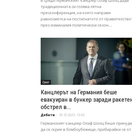
В сряда германският канцлер Олаф Шолц даде
традиционната си голяма лятна
пресконференция, на която направи
равносметка на постигнатото от правителство
през изминалия политически сезон....
Свят
Канцлерът на Германия беше
евакуиран в бункер заради ракете
обстрел в...
Дебати
-
18.10.2023, 13:06
Германският канцлер Олаф Шолц беше принуд
да се скрие в бомбоубежище, прибирайки се от