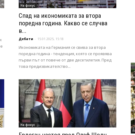
На фокус
Спад на икономиката за втора
поредна година. Какво се случва
в...
Дебати
-
15.01.2025, 15:18
и
те
Икономиката на Германия се свива за втора
поредна година - тенденция, която се проявява
първи път от повече от две десетилетия. Пред
това предизвикателство...
На фокус
П