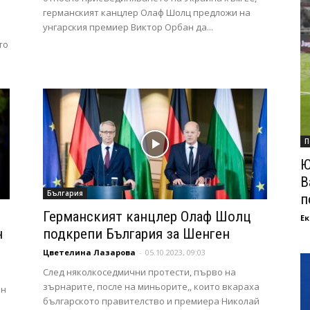
германският канцлер Олаф Шолц предложи на
унгарския премиер Виктор Орбан да...
то
П
Ю
В
България
п
Германският канцлер Олаф Шолц
Ек
н
подкрепи България за Шенген
Цветелина Лазарова
-
05.10.2023, 09:03
След няколкоседмични протести, първо на
зърнарите, после на миньорите,, които вкараха
ен
българското правителство и премиера Николай