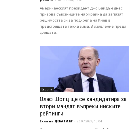
Американският президент Джо Байдън днес
призова съюзниците на Украйна да запазят
решимостта си за подкрепа на Киев в
предстоящата тежка зима. В изявление преди
срещата...
Европа
Олаф Шолц ще се кандидатира за
втори мандат въпреки ниските
рейтинги
Екип на ДЕБАТИ.БГ
-
26.07.2024, 13:04