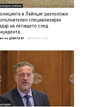
оследни новини
олицията в Лайпциг разположи
опълнителен специализиран
адар на летището след
нцидента...
ип на ДЕБАТИ.БГ
-
08.08.2026, 15:35
ългария