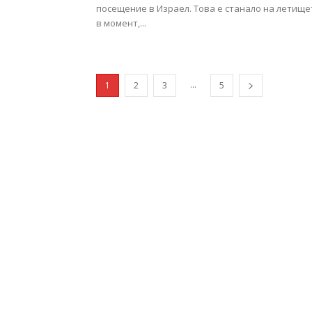
посещение в Израел. Това е станало на летище
в момент,...
...
1
2
3
5