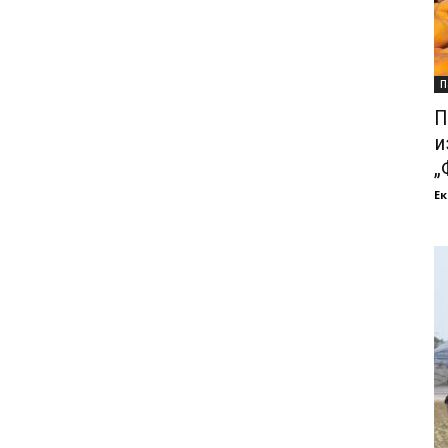
П
П
и
„
Ек