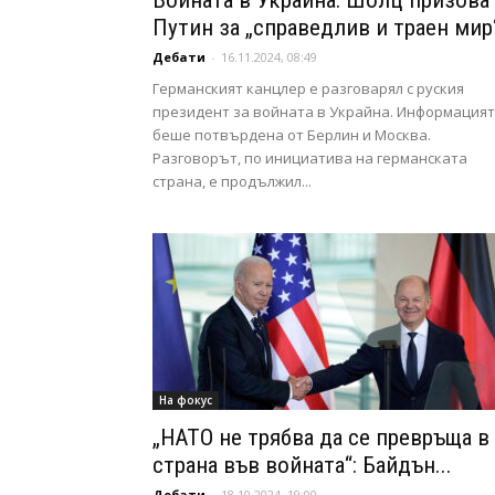
Войната в Украйна: Шолц призова
Путин за „справедлив и траен мир
Дебати
-
16.11.2024, 08:49
Германският канцлер е разговарял с руския
президент за войната в Украйна. Информация
беше потвърдена от Берлин и Москва.
Разговорът, по инициатива на германската
страна, е продължил...
На фокус
„НАТО не трябва да се превръща в
страна във войната“: Байдън...
Дебати
-
18.10.2024, 19:00