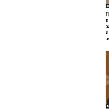
П
П
д
р
и
Ек
Б