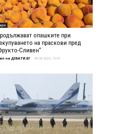
ари
родължават опашките при
зкупуването на праскови пред
Фрукто-Сливен“
ип на ДЕБАТИ.БГ
-
08.08.2026, 15:41