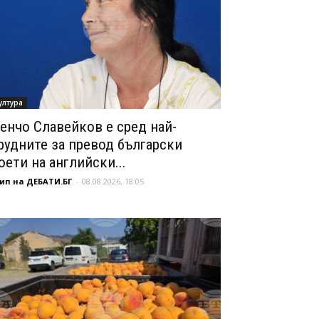
ултура
енчо Славейков е сред най-
рудните за превод български
оети на английски...
ип на ДЕБАТИ.БГ
-
08.08.2026, 18:05