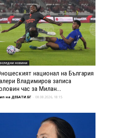
оследни новини
ношеският национал на България
алери Владимиров записа
оловин час за Милан...
ип на ДЕБАТИ.БГ
-
08.08.2026, 18:15