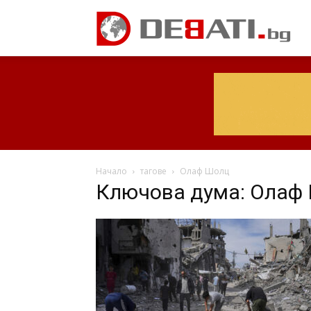
Начало
тагове
Олаф Шолц
Ключова дума: Олаф