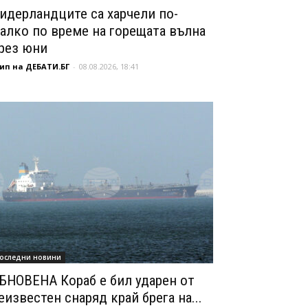
идерландците са харчели по-
алко по време на горещата вълна
рез юни
ип на ДЕБАТИ.БГ
-
08.08.2026, 18:41
оследни новини
БНОВЕНА Кораб е бил ударен от
еизвестен снаряд край брега на...