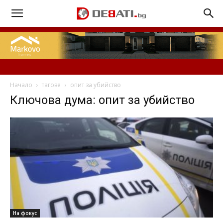
Начало
тагове
опит за убийство
Ключова дума: опит за убийство
На фокус