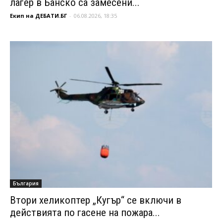
лагер в Банско са замесени...
Екип на ДЕБАТИ.БГ
-
06.08.2026, 18:35
България
Втори хеликоптер „Кугър“ се включи в
действията по гасене на пожара...