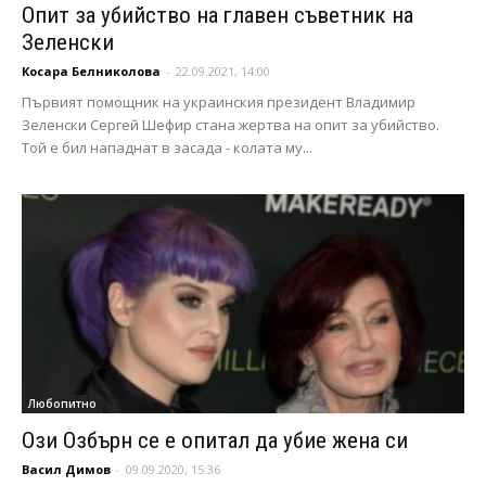
Опит за убийство на главен съветник на
Зеленски
Косара Белниколова
-
22.09.2021, 14:00
Първият помощник на украинския президент Владимир
Зеленски Сергей Шефир стана жертва на опит за убийство.
Той е бил нападнат в засада - колата му...
Любопитно
Ози Озбърн се е опитал да убие жена си
Васил Димов
-
09.09.2020, 15:36