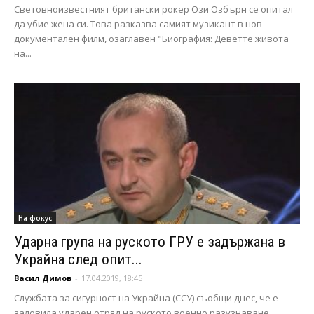
Световноизвестният британски рокер Ози Озбърн се опитал
да убие жена си. Това разказва самият музикант в нов
документален филм, озаглавен "Биография: Деветте живота
на...
На фокус
Ударна група на руското ГРУ е задържана в
Украйна след опит...
Васил Димов
-
17.04.2019, 18:45
Службата за сигурност на Украйна (ССУ) съобщи днес, че е
заловила ударен отряд на руското военно разузнаване,