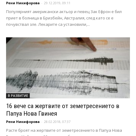
Рени Никифорова
-
29.12.2019, 09:11
Популярният американски актьор и певец Зак Ефрон е бил
приет в болница в Бризбейн, Австралия, след като се е
почувствал зле. Лекарите са установили,...
В РАЗВИТИЕ
16 вече са жертвите от земетресението в
Папуа Нова Гвинея
Рени Никифорова
-
28.02.2018, 07:37
Расте броят на жертвите от земетресението в Папуа Нова