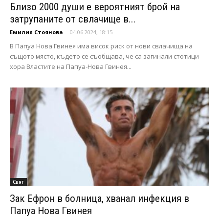
Близо 2000 души е вероятният брой на
затрупаните от свлачище в...
Емилия Стоянова
-
04.06.2024, 18:15
В Папуа Нова Гвинея има висок риск от нови свлачища на
същото място, където се съобщава, че са загинали стотици
хора Властите на Папуа-Нова Гвинея...
Свят
Зак Ефрон в болница, хванал инфекция в
Папуа Нова Гвинея