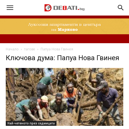
Начало
тагове
Папуа Нова Гвинея
Ключова дума: Папуа Нова Гвинея
Най-четеното през седмицата