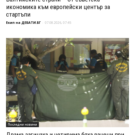
икономика към европейски център за
стартъпи
Екип на ДЕБАТИ.БГ
-
07.08.2026, 07:45
Последни новини
Двама загинаха и четирима бяха ранени при