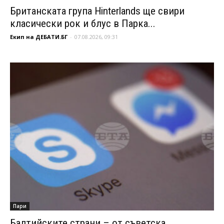
Британската група Hinterlands ще свири
класически рок и блус в Парка...
Екип на ДЕБАТИ.БГ
-
07.08.2026, 09:31
Пари
Балтийските страни – от съветска