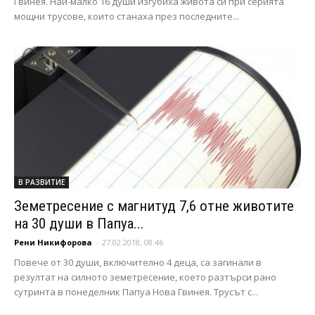
Гвинея. Най-малко 16 души изгубиха живота си при серията
мощни трусове, които станаха през последните...
В РАЗВИТИЕ
Земетресение с магнитуд 7,6 отне животите
на 30 души в Папуа...
Рени Никифорова
-
27.02.2018, 08:46
Повече от 30 души, включително 4 деца, са загинали в
резултат на силното земетресение, което разтърси рано
сутринта в понеделник Папуа Нова Гвинея. Трусът с...