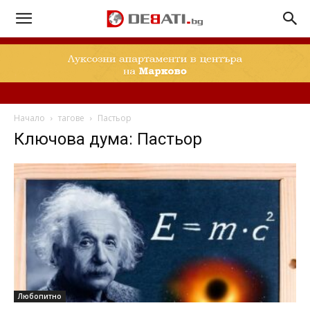
Начало
тагове
Пастьор
Ключова дума: Пастьор
Любопитно