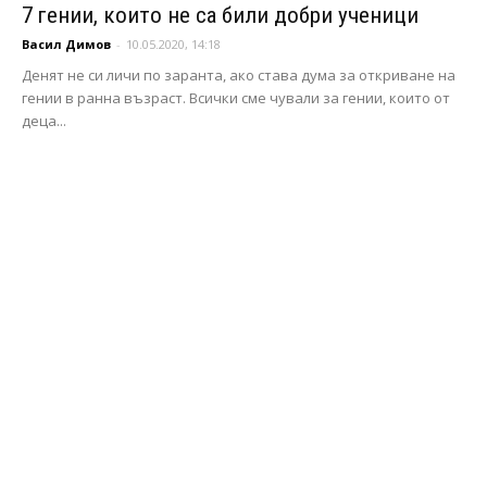
7 гении, които не са били добри ученици
Васил Димов
-
10.05.2020, 14:18
Денят не си личи по заранта, ако става дума за откриване на
гении в ранна възраст. Всички сме чували за гении, които от
деца...