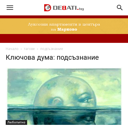
Начало
тагове
подсъзнание
Ключова дума: подсъзнание
Любопитно