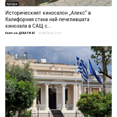
Култура
Историческият киносалон „Алекс“ в
Калифорния стана най-печелившата
кинозала в САЩ с...
Екип на ДЕБАТИ.БГ
-
05.08.2026, 21:01