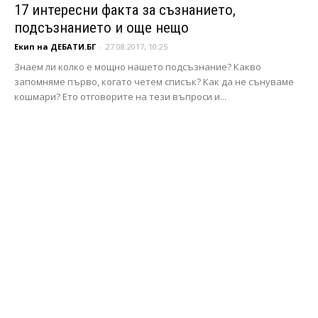
17 интересни факта за съзнанието,
подсъзнанието и още нещо
Екип на ДЕБАТИ.БГ
-
27.08.2017, 10:25
Знаем ли колко е мощно нашето подсъзнание? Какво
запомняме първо, когато четем списък? Как да не сънуваме
кошмари? Ето отговорите на тези въпроси и...