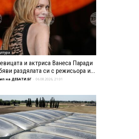
ултура
евицата и актриса Ванеса Паради
бяви раздялата си с режисьора и...
ип на ДЕБАТИ.БГ
-
06.08.2026, 21:01