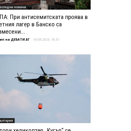
оследни новини
ПА: При антисемитската проява в
етния лагер в Банско са
амесени...
ип на ДЕБАТИ.БГ
-
06.08.2026, 18:35
ългария
тори хеликоптер „Кугър“ се