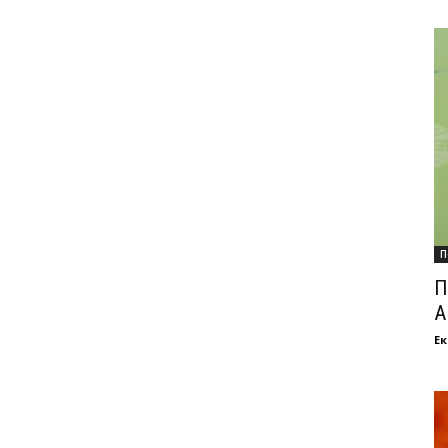
П
П
А
Ек