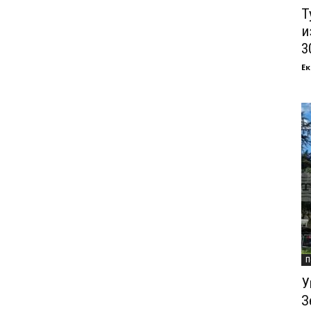
Т
и
3
Ек
П
У
З