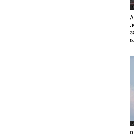
П
А
л
з
Ек
Б
В