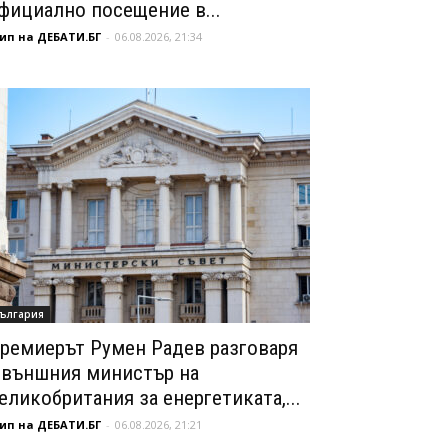
фициално посещение в...
ип на ДЕБАТИ.БГ
-
06.08.2026, 21:34
ългария
ремиерът Румен Радев разговаря
 външния министър на
еликобритания за енергетиката,...
ип на ДЕБАТИ.БГ
-
06.08.2026, 21:21