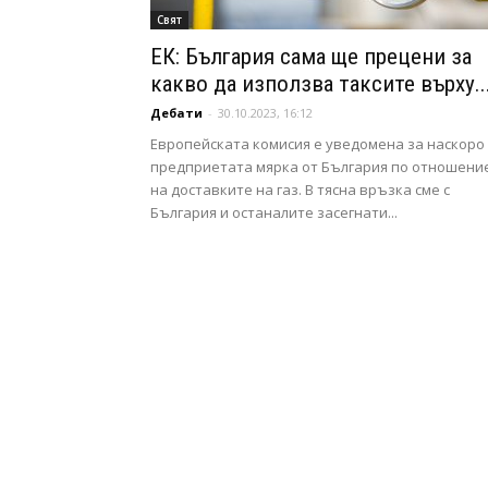
Свят
ЕК: България сама ще прецени за
какво да използва таксите върху..
Дебати
-
30.10.2023, 16:12
Европейската комисия е уведомена за наскоро
предприетата мярка от България по отношени
на доставките на газ. В тясна връзка сме с
България и останалите засегнати...