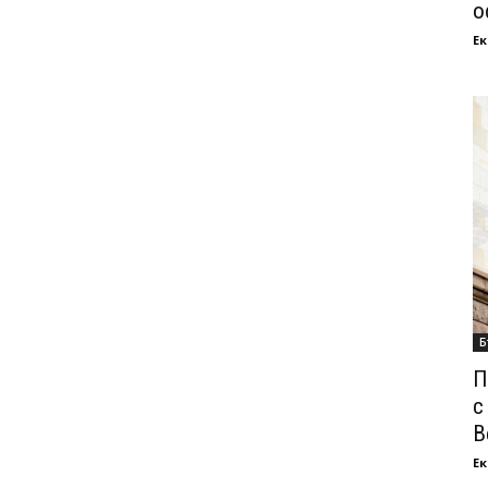
о
Ек
Б
П
с
В
Ек