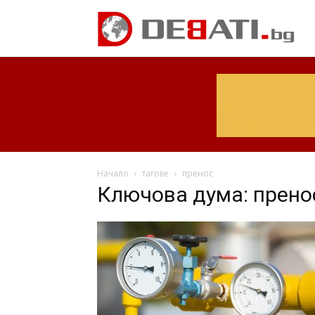
Начало
тагове
пренос
Ключова дума: прено