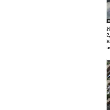
П
И
2
на
Ек