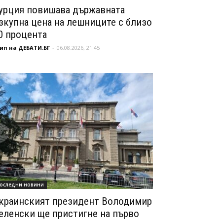
урция повишава държавната
зкупна цена на лешниците с близо
0 процента
ип на ДЕБАТИ.БГ
-
06.08.2026, 21:45
оследни новини
краинският президент Володимир
еленски ще пристигне на първо