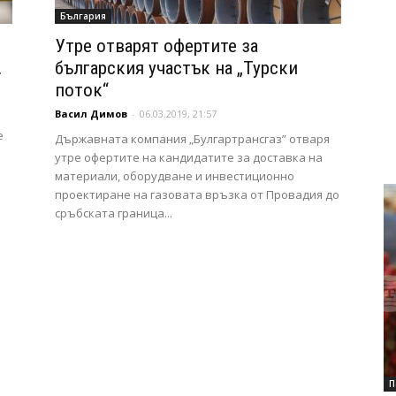
България
Утре отварят офертите за
.
българския участък на „Турски
поток“
Васил Димов
-
06.03.2019, 21:57
е
Държавната компания „Булгартрансгаз” отваря
утре офертите на кандидатите за доставка на
материали, оборудване и инвестиционно
проектиране на газовата връзка от Провадия до
сръбската граница...
П