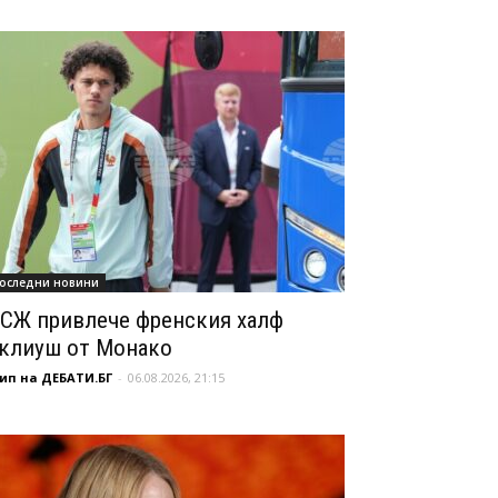
оследни новини
СЖ привлече френския халф
клиуш от Монако
ип на ДЕБАТИ.БГ
-
06.08.2026, 21:15