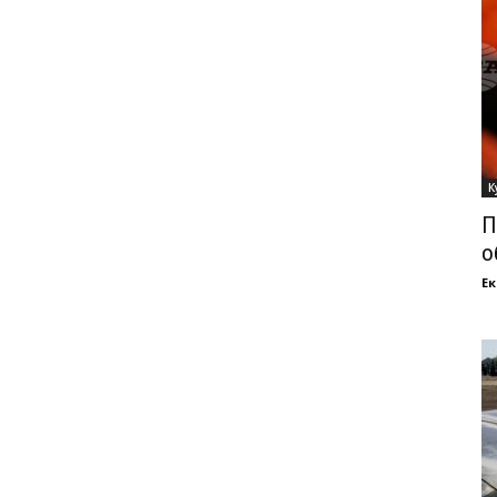
К
П
о
Ек