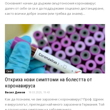
Основният начин да държим смъртоносния коронавирус
далеч от себе си си е да поддържаме социално дистанциране,
както всички добре знаем (или трябва да знаем)....
Свят
Откриха нови симптоми на болестта от
коронавируса
Васил Димов
-
18.03.2020, 19:43
Как да познаем, че сме заразени с коронавирус? Проф. Щреек
е вирусологът, прегледал най-много заразени в Германия. Той
е открил нови симптоми на заболяването...