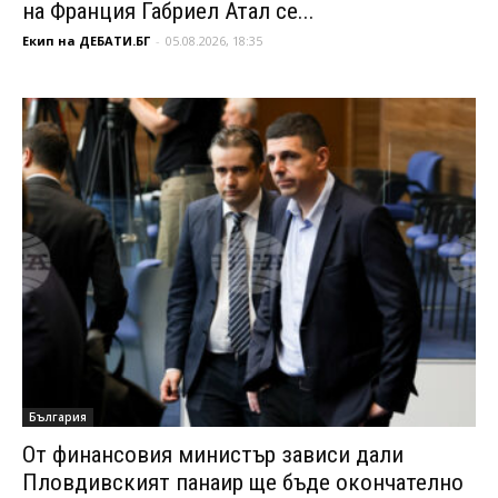
на Франция Габриел Атал се...
Екип на ДЕБАТИ.БГ
-
05.08.2026, 18:35
България
От финансовия министър зависи дали
Пловдивският панаир ще бъде окончателно