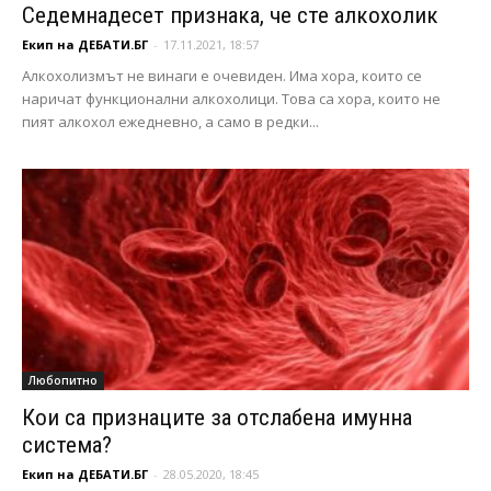
Седемнадесет признака, че сте алкохолик
Екип на ДЕБАТИ.БГ
-
17.11.2021, 18:57
Алкохолизмът не винаги е очевиден. Има хора, които се
наричат функционални алкохолици. Това са хора, които не
пият алкохол ежедневно, а само в редки...
Любопитно
Кои са признаците за отслабена имунна
система?
Екип на ДЕБАТИ.БГ
-
28.05.2020, 18:45