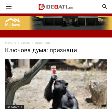
Начало
тагове
признаци
Ключова дума: признаци
Любопитно