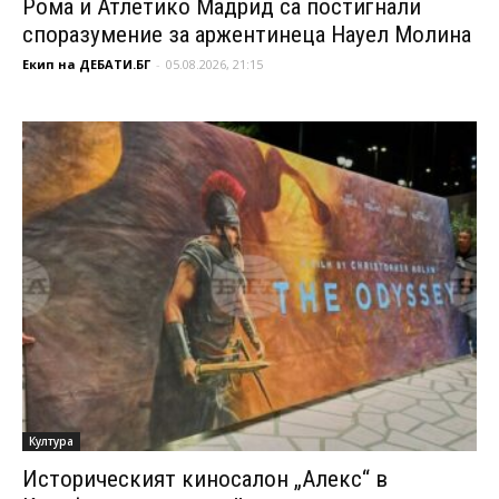
Рома и Атлетико Мадрид са постигнали
споразумение за аржентинеца Науел Молина
Екип на ДЕБАТИ.БГ
-
05.08.2026, 21:15
Култура
Историческият киносалон „Алекс“ в