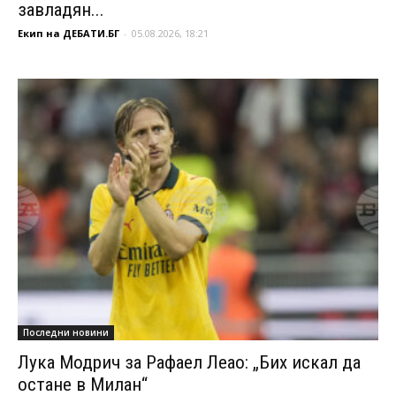
завладян...
Екип на ДЕБАТИ.БГ
-
05.08.2026, 18:21
Последни новини
Лука Модрич за Рафаел Леао: „Бих искал да
остане в Милан“