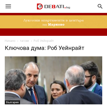
Начало
тагове
Роб Уейнрайт
Ключова дума: Роб Уейнрайт
България