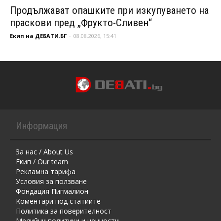
Продължават опашките при изкупуването на
праскови пред „Фрукто-Сливен“
Екип на ДЕБАТИ.БГ
-
08.08.2026, 15:41
Информация
За нас / About Us
Екип / Our team
Рекламна тарифа
Условия за ползване
Фондация Пигмалион
Kоментaри под статиите
Политика за поверителност
Медийни политики и ценности