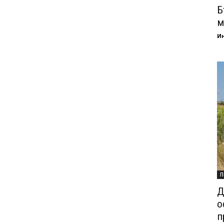
Б
м
И
П
Д
о
п