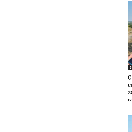
Б
С
с
з
Ек