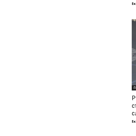
Ек
П
Р
с
с
Ек