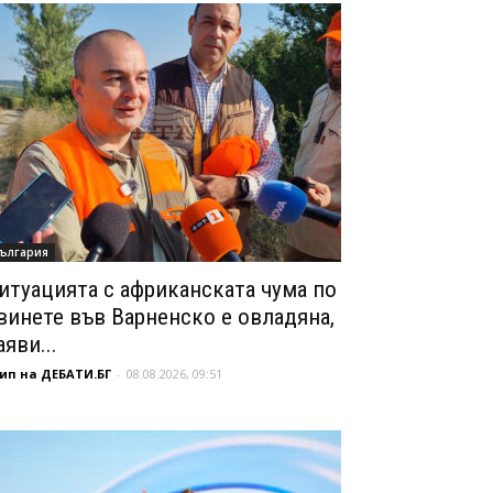
ългария
итуацията с африканската чума по
винете във Варненско е овладяна,
аяви...
ип на ДЕБАТИ.БГ
-
08.08.2026, 09:51