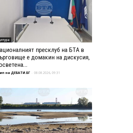
ултура
ационалният пресклуб на БТА в
ърговище е домакин на дискусия,
осветена...
ип на ДЕБАТИ.БГ
-
08.08.2026, 09:31