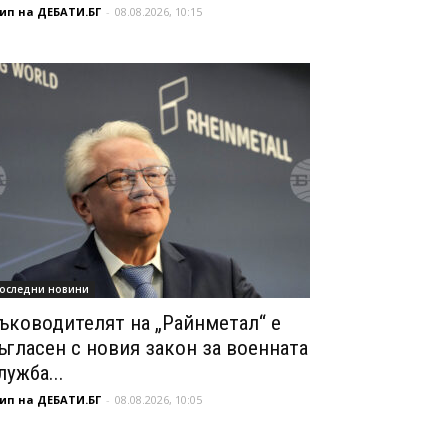
ип на ДЕБАТИ.БГ
-
08.08.2026, 10:15
оследни новини
ъководителят на „Райнметал“ е
ъгласен с новия закон за военната
лужба...
ип на ДЕБАТИ.БГ
-
08.08.2026, 10:05