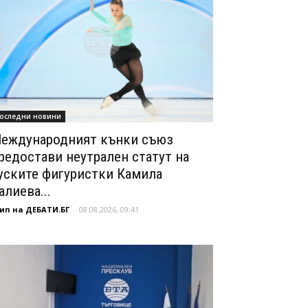
оследни новини
еждународният кънки съюз
редостави неутрален статут на
уските фигуристки Камила
алиева...
ип на ДЕБАТИ.БГ
-
08.08.2026, 09:41