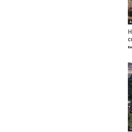
А
Н
с
Ке
С