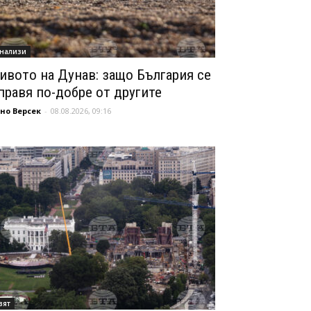
нализи
ивото на Дунав: защо България се
правя по-добре от другите
но Версек
-
08.08.2026, 09:16
вят