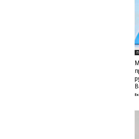
П
М
п
р
В
Ек