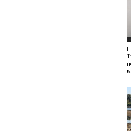
К
Н
Т
п
Ек