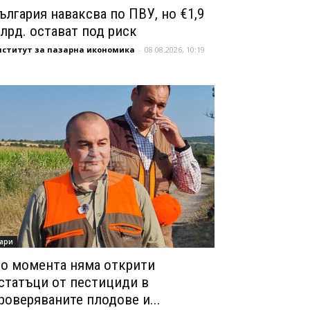
ългария наваксва по ПВУ, но €1,9
лрд. остават под риск
нститут за пазарна икономика
-
08.08.2026, 10:19
ари
о момента няма открити
статъци от пестициди в
роверяваните плодове и...