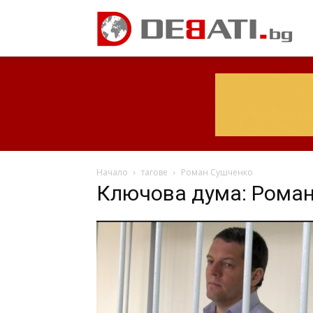
Начало
тагове
Роман Сушченко
Ключова дума: Рома