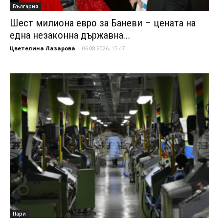
България
Шест милиона евро за Баневи – цената на
една незаконна държавна...
Цветелина Лазарова
-
06.08.2026, 15:47
Пари