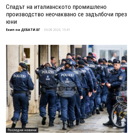
Спадът на италианското промишлено
производство неочаквано се задълбочи през
юни
Екип на ДЕБАТИ.БГ
-
06.08.2026, 15:41
Последни новини