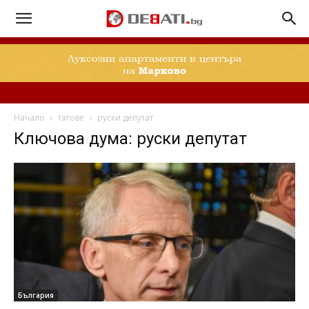
Начало
тагове
руски депутат
Ключова дума: руски депутат
България