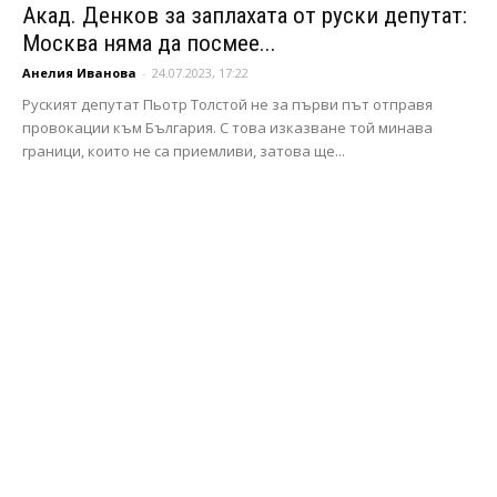
Акад. Денков за заплахата от руски депутат:
Москва няма да посмее...
Анелия Иванова
-
24.07.2023, 17:22
Руският депутат Пьотр Толстой не за първи път отправя
провокации към България. С това изказване той минава
граници, които не са приемливи, затова ще...