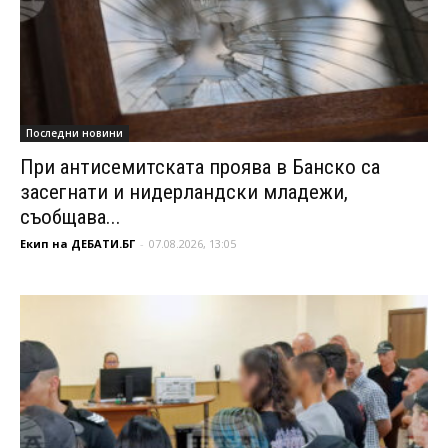
Последни новини
При антисемитската проява в Банско са
засегнати и нидерландски младежи,
съобщава...
Екип на ДЕБАТИ.БГ
-
07.08.2026, 13:05