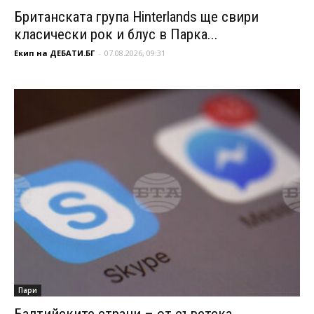
Британската група Hinterlands ще свири
класически рок и блус в Парка...
Екип на ДЕБАТИ.БГ
-
07.08.2026, 09:31
Пари
Балтийските страни – от съветска