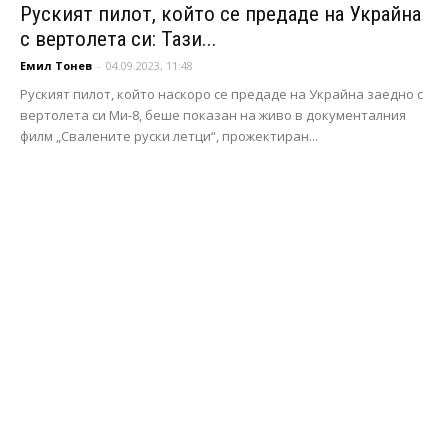
Руският пилот, който се предаде на Украйна
с вертолета си: Тази...
Емил Тонев
-
04.09.2023, 11:48
Руският пилот, който наскоро се предаде на Украйна заедно с
вертолета си Ми-8, беше показан на живо в документалния
филм „Свалените руски летци“, прожектиран...