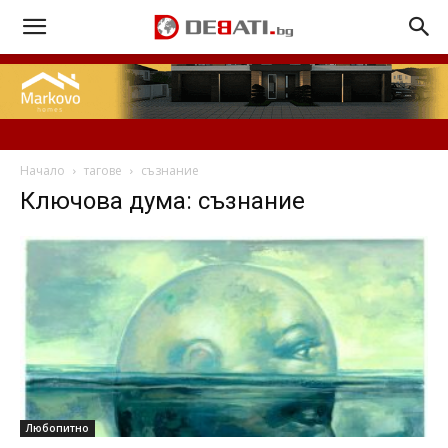
Начало
тагове
съзнание
Ключова дума: съзнание
Любопитно