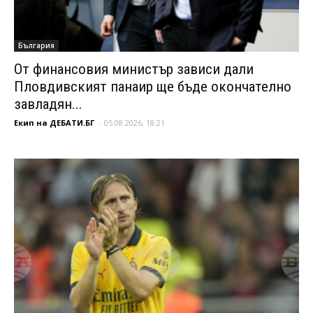
България
От финансовия министър зависи дали
Пловдивският панаир ще бъде окончателно
завладян...
Екип на ДЕБАТИ.БГ
-
05.08.2026, 18:21