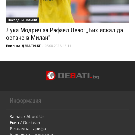
Последни новини
Лука Модрич за Рафаел Леао: „Бих искал да
остане в Милан“
Екип на ДЕБАТИ.БГ
-
05.08.2026, 18:11
Информация
За нас / About Us
Екип / Our team
Рекламна тарифа
Условия за ползване