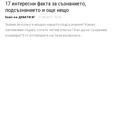
17 интересни факта за съзнанието,
подсъзнанието и още нещо
Екип на ДЕБАТИ.БГ
-
27.08.2017, 10:25
Знаем ли колко е мощно нашето подсъзнание? Какво
запомняме първо, когато четем списък? Как да не сънуваме
кошмари? Ето отговорите на тези въпроси и...