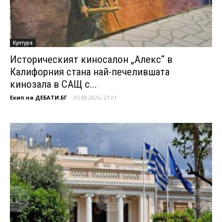
Култура
Историческият киносалон „Алекс“ в
Калифорния стана най-печелившата
кинозала в САЩ с...
Екип на ДЕБАТИ.БГ
-
05.08.2026, 21:01